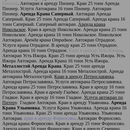
Пионер
. Автокран в аренду Пионер. Кран 25 тонн Аренда
Пионер. Услуги Автокрана 16 тонн Пионер. Автокран
Пионер.
Аренда Крана Саперный
. Автокран Аренда
Саперный. Кран 25 тонн Аренда Саперный. Аренда крана 16
тонн Саперный. Саперный автокран.
Аренда крана
Никольское
. Кран в аренду Никольское. Аренда крана 25 тонн
Никольское. Аренда крана 16 тонн Никольское. Никольское
Автокран.
Аренда крана Отрадное
. Автокран Отрадное.
Услуги крана Отрадное. В аренду кран 25 тонн Отрадное.
Аренда крана 16 тонн Отрадное.
Кран в аренду Усть Ижора
.
Автокран Усть Ижора. Кран 25 тонн аренда Усть Ижора. Усть
Ижора Автокран. Аренда Крана 16 тонн Усть Ижора.
Металлостой Аренда Крана
. Кран 25 тонн аренда
Металлострой. Аренда крана 16 тонн Металлострой. Аренда
автокрана Металлострой.
Кран в аренду Петрославянка
.
Автокран Петрославянка. Услуги автокрана Петрославянка.
Аренда крана 25 тонн Петрославянка. Кран в аренду 16 тонн
Петрославянка.
Кран в аренду Гладкое
. Аренда крана 25 тонн
Гладкое. Кран в аренду 16 тонн Гладкое.
Услуги автокран по
Питеру
. Гладкое Автокран. Кран в аренду Ульяновка.
Аренда
Крана Ульяновка
. Услуги Крана Ульяновка. Аренда крана 16
тонн Ульяновка. Кран 25 тонн аренда Ульяновка. Ульяновка
Автокран.
кран в аренду Форносово
. Автокран Форносово.
Аренда крана Форносово. Кран в аренду 25 тонн Форносово.
Аренда крана 16 тонн Форносово.
Кран в аренду Семрино
.