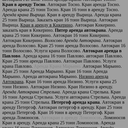
Кран в аренду Тосно
. Автокран Тосно. Кран аренда Тосно.
Аренда крана 25 тонн Тосно. Кран 16 тонн в аренду Тосно.
Аренда крана Вырица
. Кран в аренду Вырица. Аренда крана
25 тонн Вырица. Заказать кран 16 тонн Вырица. Автокран
Вырица.
Кран в аренду в Кикерино
. Автокран Кикерино.
заказать кран в Кикерино.
Питер аренда автокрана
. Аренда
крана 25 тонн Кикерино. Автокран 16 тонн Кикерино.
Автокран Кикерино.
Волосово Аренда Автокрана
. Автокран
аренда Волосово. Кран 25 тонн аренда Волосово. Автокран 16
тонн Волосово. Услуги крана Волосово.
Автокран аренда в
Павлово
. Аренда крана 16 тонн Павлово. автокран Павлово.
Кран 25 тонн аренда Павлово. Автокран Павлово. Услуги
крана Павлово.
Аренда Крана Марьино.
Автокран Марьино.
Кран 25 тонн Аренда Марьино. Кран 16 тонн Аренда
Марьино. Аренда автокрана Марьино.
Низино аренда
Автокрана
. Кран 16 тонн аренда Низино. Услуги крана 25
тонн Низино. Автокран Низино. Кран Низино в аренду.
Аренда Автокрана Стрельна
. Аренда крана Стрельна. Кран
16 тонн Аренда Стрельна. Услуги автокрана Стрельна. Аренда
крана 25 тонн Стрельна.
Петергоф аренда крана
. Автокран в
аренду Петергоф. Автокран петергоф в аренду. Кран 25 тонн
аренда Петергоф. Кран 16 тонн в аренду Петергоф. Кран
аренда Ломоносов.
Автокран в аренду Ломоносов
. Ломоносов
Кран в аренду. Аренда крана 25 тонн Ломоносов. Аренда
крана 16 тонн Ломоносов. Автокран Ломоносов.
Аренда