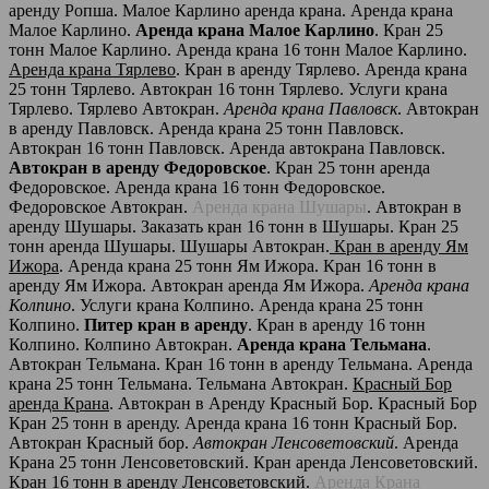
аренду Ропша. Малое Карлино аренда крана. Аренда крана
Малое Карлино.
Аренда крана Малое Карлино
. Кран 25
тонн Малое Карлино. Аренда крана 16 тонн Малое Карлино.
Аренда крана Тярлево
. Кран в аренду Тярлево. Аренда крана
25 тонн Тярлево. Автокран 16 тонн Тярлево. Услуги крана
Тярлево. Тярлево Автокран.
Аренда крана Павловск
. Автокран
в аренду Павловск. Аренда крана 25 тонн Павловск.
Автокран 16 тонн Павловск. Аренда автокрана Павловск.
Автокран в аренду Федоровское
. Кран 25 тонн аренда
Федоровское. Аренда крана 16 тонн Федоровское.
Федоровское Автокран.
Аренда крана Шушары
. Автокран в
аренду Шушары. Заказать кран 16 тонн в Шушары. Кран 25
тонн аренда Шушары. Шушары Автокран.
Кран в аренду Ям
Ижора
. Аренда крана 25 тонн Ям Ижора. Кран 16 тонн в
аренду Ям Ижора. Автокран аренда Ям Ижора.
Аренда крана
Колпино
. Услуги крана Колпино. Аренда крана 25 тонн
Колпино.
Питер кран в аренду
. Кран в аренду 16 тонн
Колпино. Колпино Автокран.
Аренда крана Тельмана
.
Автокран Тельмана. Кран 16 тонн в аренду Тельмана. Аренда
крана 25 тонн Тельмана. Тельмана Автокран.
Красный Бор
аренда Крана
. Автокран в Аренду Красный Бор. Красный Бор
Кран 25 тонн в аренду. Аренда крана 16 тонн Красный Бор.
Автокран Красный бор.
Автокран Ленсоветовский
. Аренда
Крана 25 тонн Ленсоветовский. Кран аренда Ленсоветовский.
Кран 16 тонн в аренду Ленсоветовский.
Аренда Крана