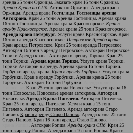
аренда 25 тонн Оржицы. Заказать кран 16 тонн Оржицы.
Аренда Крана по СПб
. Автокран Оржицы. Аренда крана
Оржицы. Аренда крана Гостилицы.
Гостилицы аренда
Автокрана
. Кран 25 тонн Аренда Гостилицы. Аренда крана
16 тонн Гостилицы. Аренда крана Красногорское.
Кран в
аренду Красногорское
. Аренда крана 25 тонн Красногорское.
Аренда крана Петербург
. Услуги крана Красногорское. Кран
16 тонн аренда Красногорское.
Петровское Аренда крана
.
Кран аренда Петровское. Кран 25 тонн аренда Петровское.
Автокран 16 тонн в аренду Петровское. Автокран Петровское.
Торики Аренда крана. Автокран в аренду Торики. Кран 25
тонн Торики.
Аренда крана Торики
. Услуги крана Торики.
Торики Автокран в аренду. Аренда крана 16 тонн Торики.
Горбунки аренда крана.
Кран в аренду Горбунки
. Услуги крана
Горбунки. Кран в аренду Горбунки. Аренда крана 25 тонн
Горбунки. Автокран 16 тонн Горбунки.
Аренда крана
Новоселье
. Кран 25 тонн аренда Новоселье. Услуги крана 16
тонн Новоселье. Новоселье аренда автокрана. Автокран
Новоселье.
Аренда Крана Пигелево
. Автокран Пигелево.
Кран 25 тонн аренда Пигелево. Услуги крана 15 тонн
Пигелево. Автокран Пигелево. Аренда автокрана Старо
Паново.
Кран в аренду Старо Паново
. Аренда крана 25 тонн
Старо Паново. Кран 16 тонн аренда Старо Паново.
Аренда
крана Ропша
. Автокран Ропша.
Аренда крана СПб
. Кран 25
тонн в аренду Ропша. Аренда крана 16 тонн Ропша. Кран в