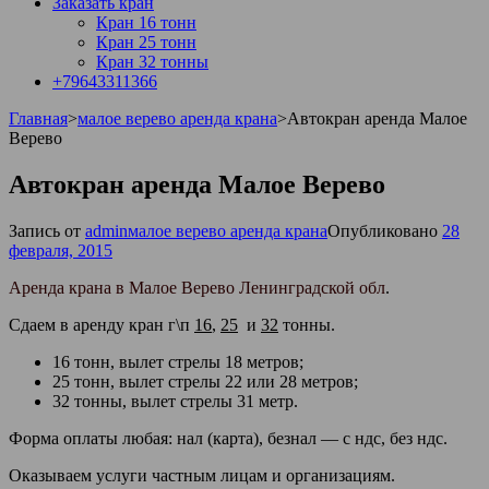
Заказать кран
Кран 16 тонн
Кран 25 тонн
Кран 32 тонны
+79643311366
Главная
>
малое верево аренда крана
>
Автокран аренда Малое
Верево
Автокран аренда Малое Верево
Запись от
admin
малое верево аренда крана
Опубликовано
28
февраля, 2015
Аренда крана в Малое Верево Ленинградской обл
.
Сдаем в аренду кран г\п
16
,
25
и
32
тонны.
16 тонн, вылет стрелы 18 метров;
25 тонн, вылет стрелы 22 или 28 метров;
32 тонны, вылет стрелы 31 метр.
Форма оплаты любая: нал (карта), безнал — с ндс, без ндс.
Оказываем услуги частным лицам и организациям.