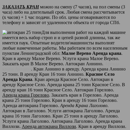
ЗАКАЗАТЬ КРАН
можно на смену (7 часов), на пол смены (3
часа) либо на длительный срок. Любая смена рассчитывается
(х часов) + 1 час подачи. По обл. цены оговариваются по
телефону и зависят от удаленности объекта от города СПб.
Для выполнения работ на каждой машине
имеется весь набор строп и и цепей разной длинны, так же
имеется паук. Опытные водители\машинисты выполнят
любые намеченные работы. Мы работаем по всем населенным
пунктам Ленинградской обл:
Малое Верево Аренда крана
.
Кран в аренду Малое Верево. Услуги крана Малое Верево.
Заказать кран В Малое Верево. Автокран Аннино.
Аренда
крана Аннино
. Кран Аннино в аренду. Аренда крана Аннино
25 тонн. В аренду Кран 16 тонн Аннино.
Красное Село
Аренда Крана
. Кран аренда Красное Село. Автокран в
аренду Красное Село. Аренда крана 25 тонн Красное Село. В
аренду кран 16 тонн Красное Село. Автокран Горелово.
Аренда крана Горелово
. Заказать кран в Горелово. Аренда
крана 25 тонн Горелово. Кран в аренду 16 тонн Горелово.
Аренда автокрана Горелово.
Аренда Крана Лаголово
.
Автокран в Лаголово. Услуги автокрана Лаголово. Аренда
крана 16 тонн Лаголово. Кран 25 тонн в аренду Лаголово.
Услуги крана Лаголово. Автокрана Лаголово. Аренда крана
Виллози.
Аренда автокрана Виллози
. Кран в аренду Виллози.