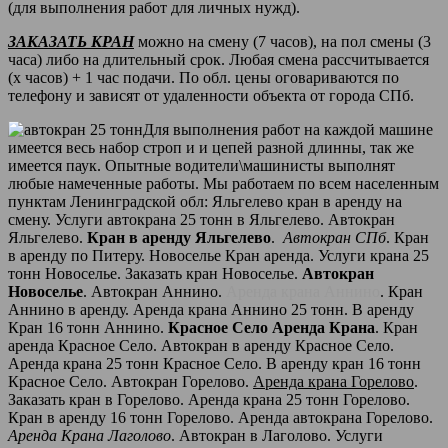
(для выполнения работ для личных нужд).
ЗАКАЗАТЬ КРАН
можно на смену (7 часов), на пол смены (3
часа) либо на длительный срок. Любая смена рассчитывается
(х часов) + 1 час подачи. По обл. цены оговариваются по
телефону и зависят от удаленности объекта от города СПб.
Для выполнения работ на каждой машине
имеется весь набор строп и и цепей разной длинны, так же
имеется паук. Опытные водители\машинисты выполнят
любые намеченные работы. Мы работаем по всем населенным
пунктам Ленинградской обл: Яльгелево кран в аренду на
смену. Услуги автокрана 25 тонн в Яльгелево. Автокран
Яльгелево.
Кран в аренду Яльгелево
.
Автокран СПб
. Кран
в аренду по Питеру. Новоселье Кран аренда. Услуги крана 25
тонн Новоселье. Заказать кран Новоселье.
Автокран
Новоселье
. Автокран Аннино.
Аренда крана Аннино
. Кран
Аннино в аренду. Аренда крана Аннино 25 тонн. В аренду
Кран 16 тонн Аннино.
Красное Село Аренда Крана
. Кран
аренда Красное Село. Автокран в аренду Красное Село.
Аренда крана 25 тонн Красное Село. В аренду кран 16 тонн
Красное Село. Автокран Горелово.
Аренда крана Горелово
.
Заказать кран в Горелово. Аренда крана 25 тонн Горелово.
Кран в аренду 16 тонн Горелово. Аренда автокрана Горелово.
Аренда Крана Лаголово
. Автокран в Лаголово. Услуги