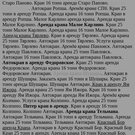
Старо Паново. Кран 16 тонн аренда Старо Паново.
Аренда
крана Ропша
. Автокран Ропша.
Аренда крана СПб
. Кран 25
тонн в аренду Ропша. Аренда крана 16 тонн Ропша. Кран в
аренду Ропша. Малое Карлино аренда крана. Аренда крана
Малое Карлино.
Аренда крана Малое Карлино
. Кран 25
тонн Малое Карлино. Аренда крана 16 тонн Малое Карлино.
Аренда крана Тярлево
. Кран в аренду Тярлево. Аренда крана
25 тонн Тярлево. Автокран 16 тонн Тярлево. Услуги крана
Тярлево. Тярлево Автокран.
Аренда крана Павловск
. Автокран
в аренду Павловск. Аренда крана 25 тонн Павловск.
Автокран 16 тонн Павловск. Аренда автокрана Павловск.
Автокран в аренду Федоровское
. Кран 25 тонн аренда
Федоровское. Аренда крана 16 тонн Федоровское.
Федоровское Автокран.
Аренда крана Шушары
. Автокран в
аренду Шушары. Заказать кран 16 тонн в Шушары. Кран 25
тонн аренда Шушары. Шушары Автокран.
Кран в аренду Ям
Ижора
. Аренда крана 25 тонн Ям Ижора. Кран 16 тонн в
аренду Ям Ижора. Автокран аренда Ям Ижора.
Аренда крана
Колпино
. Услуги крана Колпино. Аренда крана 25 тонн
Колпино.
Питер кран в аренду
. Кран в аренду 16 тонн
Колпино. Колпино Автокран.
Аренда крана Тельмана
.
Автокран Тельмана. Кран 16 тонн в аренду Тельмана. Аренда
крана 25 тонн Тельмана. Тельмана Автокран.
Красный Бор
аренда Крана
. Автокран в Аренду Красный Бор. Красный Бор
Кран 25 тонн в аренду. Аренда крана 16 тонн Красный Бор.