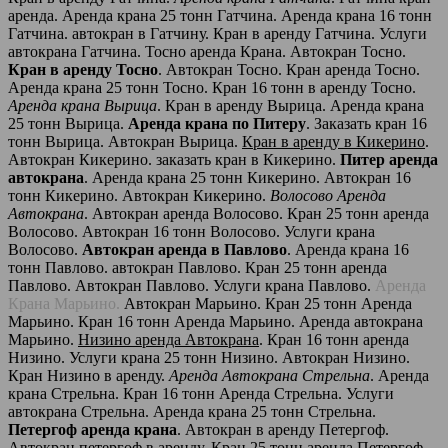
аренда. Аренда крана 25 тонн Гатчина. Аренда крана 16 тонн
Гатчина. автокран в Гатчину. Кран в аренду Гатчина. Услуги
автокрана Гатчина. Тосно аренда Крана. Автокран Тосно.
Кран в аренду Тосно
. Автокран Тосно. Кран аренда Тосно.
Аренда крана 25 тонн Тосно. Кран 16 тонн в аренду Тосно.
Аренда крана Вырица
. Кран в аренду Вырица. Аренда крана
25 тонн Вырица.
Аренда крана по Питеру
. Заказать кран 16
тонн Вырица. Автокран Вырица.
Кран в аренду в Кикерино
.
Автокран Кикерино. заказать кран в Кикерино.
Питер аренда
автокрана
. Аренда крана 25 тонн Кикерино. Автокран 16
тонн Кикерино. Автокран Кикерино.
Волосово Аренда
Автокрана
. Автокран аренда Волосово. Кран 25 тонн аренда
Волосово. Автокран 16 тонн Волосово. Услуги крана
Волосово.
Автокран аренда в Павлово
. Аренда крана 16
тонн Павлово. автокран Павлово. Кран 25 тонн аренда
Павлово. Автокран Павлово. Услуги крана Павлово.
Аренда
Крана Марьино.
Автокран Марьино. Кран 25 тонн Аренда
Марьино. Кран 16 тонн Аренда Марьино. Аренда автокрана
Марьино.
Низино аренда Автокрана
. Кран 16 тонн аренда
Низино. Услуги крана 25 тонн Низино. Автокран Низино.
Кран Низино в аренду.
Аренда Автокрана Стрельна
. Аренда
крана Стрельна. Кран 16 тонн Аренда Стрельна. Услуги
автокрана Стрельна. Аренда крана 25 тонн Стрельна.
Петергоф аренда крана
. Автокран в аренду Петергоф.
Автокран петергоф в аренду. Кран 25 тонн аренда Петергоф.