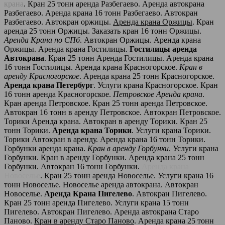
крана
. Кран 25 тонн аренда Разбегаево. Аренда автокрана
Разбегаево. Аренда крана 16 тонн Разбегаево. Автокран
Разбегаево. Автокран оржицы.
Аренда крана Оржицы
. Кран
аренда 25 тонн Оржицы. Заказать кран 16 тонн Оржицы.
Аренда Крана по СПб
. Автокран Оржицы. Аренда крана
Оржицы. Аренда крана Гостилицы.
Гостилицы аренда
Автокрана
. Кран 25 тонн Аренда Гостилицы. Аренда крана
16 тонн Гостилицы. Аренда крана Красногорское.
Кран в
аренду Красногорское
. Аренда крана 25 тонн Красногорское.
Аренда крана Петербург
. Услуги крана Красногорское. Кран
16 тонн аренда Красногорское.
Петровское Аренда крана
.
Кран аренда Петровское. Кран 25 тонн аренда Петровское.
Автокран 16 тонн в аренду Петровское. Автокран Петровское.
Торики Аренда крана. Автокран в аренду Торики. Кран 25
тонн Торики.
Аренда крана Торики
. Услуги крана Торики.
Торики Автокран в аренду. Аренда крана 16 тонн Торики.
Горбунки аренда крана.
Кран в аренду Горбунки
. Услуги крана
Горбунки. Кран в аренду Горбунки. Аренда крана 25 тонн
Горбунки. Автокран 16 тонн Горбунки.
Аренда крана
Новоселье
. Кран 25 тонн аренда Новоселье. Услуги крана 16
тонн Новоселье. Новоселье аренда автокрана. Автокран
Новоселье.
Аренда Крана Пигелево
. Автокран Пигелево.
Кран 25 тонн аренда Пигелево. Услуги крана 15 тонн
Пигелево. Автокран Пигелево. Аренда автокрана Старо
Паново.
Кран в аренду Старо Паново
. Аренда крана 25 тонн