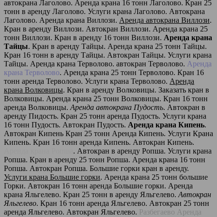
автокрана Лаголово. Аренда крана 16 тонн Лаголово. Кран 25
тонн в аренду Лаголово. Услуги крана Лаголово. Автокрана
Лаголово. Аренда крана Виллози.
Аренда автокрана Виллози
.
Кран в аренду Виллози. Автокран Виллози. Аренда крана 25
тонн Виллози. Кран в аренду 16 тонн Виллози.
Аренда крана
Тайцы
. Кран в аренду Тайцы. Аренда крана 25 тонн Тайцы.
Кран 16 тонн в аренду Тайцы. Автокран Тайцы. Услуги крана
Тайцы. Аренда крана Терволово. автокран Терволово.
Аренда
крана Терволово
. Аренда крана 25 тонн Терволово. Кран 16
тонн аренда Терволово. Услуги крана Терволово.
Аренда
крана Волковицы
. Кран в аренду Волковицы. Заказать кран в
Волковицы. Аренда крана 25 тонн Волковицы. Кран 16 тонн
аренда Волковицы.
Аренда автокрана Пудость
. Автокран в
аренду Пидость. Кран 25 тонн аренда Пудость. Услуги крана
16 тонн Пудость. Автокран Пудость.
Аренда крана Кипень
.
Автокран Кипень Кран 25 тонн Аренда Кипень. Услуги Крана
Кипень. Кран 16 тонн аренда Кипень. Автокран Кипень.
Аренда крана Ропша
. Автокран в аренду Ропша. Услуги крана
Ропша. Кран в аренду 25 тонн Ропша. Аренда крана 16 тонн
Ропша. Автокран Ропша. Большие горки кран в аренду.
Услуги крана Большие горки
. Аренда крана 25 тонн большие
Горки. Автокран 16 тонн аренда Большие горки. Аренда
крана Яльгелево. Кран 25 тонн в аренду Яльгелево.
Автокран
Яльгелево
. Кран 16 тонн аренда Яльгелево. Автокран 25 тонн
аренда Яльгелево. Автокран Яльгелево.
Разбегаево Аренда