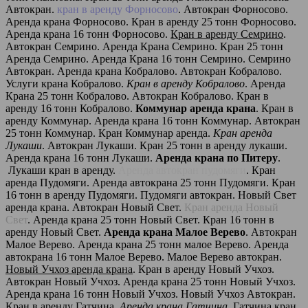
Автокран.
кран в аренду Форносово
. Автокран Форносово.
Аренда крана Форносово. Кран в аренду 25 тонн Форносово.
Аренда крана 16 тонн Форносово.
Кран в аренду Семрино
.
Автокран Семрино. Аренда Крана Семрино. Кран 25 тонн
Аренда Семрино. Аренда Крана 16 тонн Семрино. Семрино
Автокран. Аренда крана Кобралово. Автокран Кобралово.
Услуги крана Кобралово.
Кран в аренду Кобралово
. Аренда
Крана 25 тонн Кобралово. Автокран Кобралово. Кран в
аренду 16 тонн Кобралово.
Коммунар аренда крана
. Кран в
аренду Коммунар. Аренда крана 16 тонн Коммунар. Автокран
25 тонн Коммунар. Кран Коммунар аренда.
Кран аренда
Лукаши
. Автокран Лукаши. Кран 25 тонн в аренду лукаши.
Аренда крана 16 тонн Лукаши.
Аренда крана по Питеру
.
Лукаши кран в аренду.
Аренда автокран пудомяги
. Кран
аренда Пудомяги. Аренда автокрана 25 тонн Пудомяги. Кран
16 тонн в аренду Пудомяги. Пудомяги автокран. Новый Свет
аренда крана. Автокран Новый Свет.
Кран аренда Новый
Свет
. Аренда крана 25 тонн Новый Свет. Кран 16 тонн в
аренду Новый Свет.
Аренда крана Малое Верево
. Автокран
Малое Верево. Аренда крана 25 тонн малое Верево. Аренда
автокрана 16 тонн Малое Верево. Малое Верево автокран.
Новый Учхоз аренда крана
. Кран в аренду Новый Учхоз.
Автокран Новый Учхоз. Аренда крана 25 тонн Новый Учхоз.
Аренда крана 16 тонн Новый Учхоз. Новый Учхоз Автокран.
Кран в аренду Гатчина.
Аренда крана Гатчина
. Гатчина кран