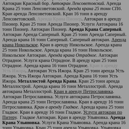
Автокран Красный бор.
Автокран Ленсоветовский
. Аренда
Крана 25 тонн Ленсоветовский.
Аренда крана 25 тонн СПб
.
Кран аренда Ленсоветовский. Кран 16 тонн в аренду
Ленсоветовский.
Аренда Крана Пионер
. Автокран в аренду
Пионер. Кран 25 тонн Аренда Пионер. Услуги Автокрана 16
тонн Пионер. Автокран Пионер.
Аренда Крана Саперный
.
Автокран Аренда Саперный. Кран 25 тонн Аренда Саперный.
Аренда крана 16 тонн Саперный. Саперный автокран.
Аренда
крана Никольское
. Кран в аренду Никольское. Аренда крана
25 тонн Никольское. Аренда крана 16 тонн Никольское.
Никольское Автокран.
Аренда крана Отрадное
. Автокран
Отрадное. Услуги крана Отрадное. В аренду кран 25 тонн
Отрадное. Аренда крана 16 тонн Отрадное.
Кран в аренду
Усть Ижора
. Автокран Усть Ижора. Кран 25 тонн аренда Усть
Ижора. Усть Ижора Автокран. Аренда Крана 16 тонн Усть
Ижора.
Металлостой Аренда Крана
. Кран 25 тонн аренда
Металлострой. Аренда крана 16 тонн Металлострой. Аренда
автокрана Металлострой.
Кран в аренду Петрославянка
.
Автокран Петрославянка. Услуги автокрана Петрославянка.
Аренда крана 25 тонн Петрославянка. Кран в аренду 16 тонн
Петрославянка.
Кран в аренду Гладкое
. Аренда крана 25 тонн
Гладкое. Кран в аренду 16 тонн Гладкое.
Услуги автокран по
Питеру
. Гладкое Автокран. Кран в аренду Ульяновка.
Аренда
Крана Ульяновка
. Услуги Крана Ульяновка. Аренда крана 16
тонн Ульяновка. Кран 25 тонн аренда Ульяновка. Ульяновка