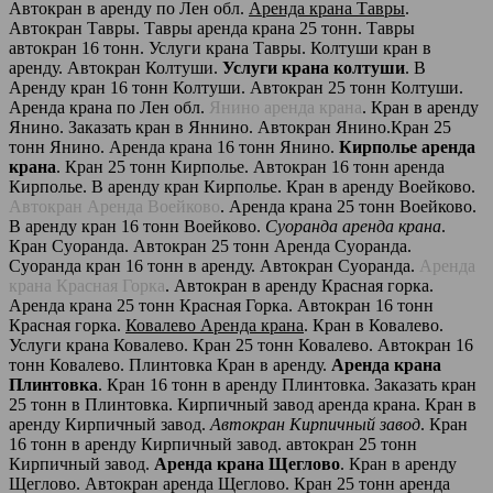
Автокран в аренду по Лен обл.
Аренда крана Тавры
.
Автокран Тавры. Тавры аренда крана 25 тонн. Тавры
автокран 16 тонн. Услуги крана Тавры. Колтуши кран в
аренду. Автокран Колтуши.
Услуги крана колтуши
. В
Аренду кран 16 тонн Колтуши. Автокран 25 тонн Колтуши.
Аренда крана по Лен обл.
Янино аренда крана
. Кран в аренду
Янино. Заказать кран в Яннино. Автокран Янино.Кран 25
тонн Янино. Аренда крана 16 тонн Янино.
Кирполье аренда
крана
. Кран 25 тонн Кирполье. Автокран 16 тонн аренда
Кирполье. В аренду кран Кирполье. Кран в аренду Воейково.
Автокран Аренда Воейково
. Аренда крана 25 тонн Воейково.
В аренду кран 16 тонн Воейково.
Суоранда аренда крана
.
Кран Суоранда. Автокран 25 тонн Аренда Суоранда.
Суоранда кран 16 тонн в аренду. Автокран Суоранда.
Аренда
крана Красная Горка
. Автокран в аренду Красная горка.
Аренда крана 25 тонн Красная Горка. Автокран 16 тонн
Красная горка.
Ковалево Аренда крана
. Кран в Ковалево.
Услуги крана Ковалево. Кран 25 тонн Ковалево. Автокран 16
тонн Ковалево. Плинтовка Кран в аренду.
Аренда крана
Плинтовка
. Кран 16 тонн в аренду Плинтовка. Заказать кран
25 тонн в Плинтовка. Кирпичный завод аренда крана. Кран в
аренду Кирпичный завод.
Автокран Кирпичный завод
. Кран
16 тонн в аренду Кирпичный завод. автокран 25 тонн
Кирпичный завод.
Аренда крана Щеглово
. Кран в аренду
Щеглово. Автокран аренда Щеглово. Кран 25 тонн аренда