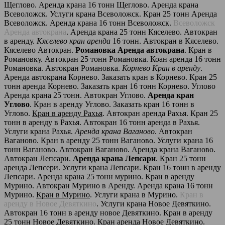
Щеглово. Аренда крана 16 тонн Щеглово. Аренда крана
Всеволожск. Услуги крана Всеволожск. Кран 25 тонн Аренда
Всеволожск. Аренда крана 16 тонн Всеволожск.
Всеволожск
Аренда автокрана
. Аренда крана 25 тонн Кяселево. Автокран
в аренду.
Кяселево кран аренда
16 тонн. Автокран в Кяселево.
Кяселево Автокран.
Романовка Аренда автокрана
. Кран в
Романовку. Автокран 25 тонн Романовка. Коан аренда 16 тонн
Романовка. Автокран Романовка.
Корнево Кран в аренду
.
Аренда автокрана Корнево. Заказать кран в Корнево. Кран 25
тонн аренда Корнево. Заказать кран 16 тонн Корнево. Углово
Аренда крана 25 тонн. Автокран Углово.
Аренда кран
Углово
. Кран в аренду Углово. Заказать кран 16 тонн в
Углово.
Кран в аренду Рахья
. Автокран аренда Рахья. Кран 25
тонн в аренду в Рахья. Автокран 16 тонн аренда в Рахья.
Услуги крана Рахья.
Аренда крана Ваганово
. Автокран
Ваганово. Кран в аренду 25 тонн Ваганово. Услуги крана 16
тонн Ваганово. Автокран Ваганово. Аренда крана Ваганово.
Автокран Лепсари.
Аренда крана Лепсари
. Кран 25 тонн
аренда Лепсери. Услуги крана Лепсари. Кран 16 тонн в аренду
Лепсари. Аренда крана 25 тонн мурино. Кран в аренду
Мурино. Автокран Мурино в Аренду. Аренда крана 16 тонн
Мурино.
Кран в Мурино
. Услуги крана в Мурино.
Кран в
аренду в Новое Девяткино
. Услуги крана Новое Девяткино.
Автокран 16 тонн в аренду новое Девяткино. Кран в аренду
25 тонн Новое Девяткино. Кран аренда Новое Девяткино.