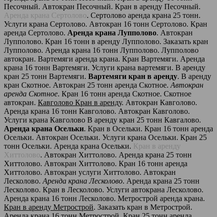
Песочный. Автокран Песочный. Кран в аренду Песочный.
Аренда крана Сертолово
. Сертолово аренда крана 25 тонн.
Услуги крана Сертолово. Автокран 16 тонн Сертолово. Кран
аренда Сертолово.
Аренда крана Лупполово
. Автокран
Лупполово. Кран 16 тонн в аренду Лупполово. Заказать кран
Лупполово. Аренда крана 16 тонн Лупполово. Лупполово
автокран. Вартемяги аренда крана. Кран Вартемяги. Аренда
крана 16 тонн Вартемяги. Услуги крана вартемяги. В аренду
кран 25 тонн Вартемяги.
Вартемяги кран в аренду
. В аренду
кран Скотное. Автокран 25 тонн аренда Скотное.
Автокран
аренда Скотное
. Кран 16 тонн аренда Скотное. Скотное
автокран.
Кавголово Кран в аренду
. Автокран Кавголово.
Аренда крана 16 тонн Кавголово. Автокран Кавголово.
Услуги крана Кавголово В аренду кран 25 тонн Кавгалово.
Аренда крана Осельки
. Кран в Осельки. Кран 16 тонн аренда
Осельки. Автокран Осельки. Услуги крана Осельки. Кран 25
тонн Осельки. Аренда крана Осельки.
Кран в аренду
Хиттолово
. Автокран Хиттолово. Аренда крана 25 тонн
Хиттолово. Автокран Хиттолово. Кран 16 тонн аренда
Хиттолово. Автокран услуги Хиттолово. Автокран
Лесколово.
Аренда крана Лесколово
. Аренда крана 25 тонн
Лесколово. Кран в Лесколово. Услуги автокрана Лесколово.
Аренда крана 16 тонн Лесколово. Метрострой аренда крана.
Кран в аренду Метрострой
. Заказать кран в Метрострой.
Аренда крана 16 тонн Метрострой. Кран 25 тонн аренда