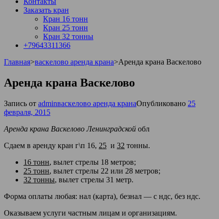
Контакты
Заказать кран
Кран 16 тонн
Кран 25 тонн
Кран 32 тонны
+79643311366
Главная
>
васкелово аренда крана
>
Аренда крана Васкелово
Аренда крана Васкелово
Запись от
admin
васкелово аренда крана
Опубликовано
25
февраля, 2015
Аренда крана Васкелово Ленинградской
обл
Сдаем в аренду кран г\п
16,
25
и
32
тонны.
16 тонн
, вылет стрелы 18 метров;
25 тонн
, вылет стрелы 22 или 28 метров;
32 тонны
, вылет стрелы 31 метр.
Форма оплаты любая: нал (карта), безнал — с ндс, без ндс.
Оказываем услуги частным лицам и организациям.