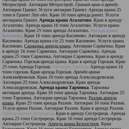
Метрострой. Автокран Метрострой.
Гранит кран в аренду
.
Автокран Гранит. Услуги автокран Гранит. Аренда крана 25
тонн в Гранит Лен обл. Кран 16 тонн аренда ранит. Услуги
автокрана Гранит.
Аренда крана Агалатово
. Кран в аренду
Агалатово. Аренда крана 16 тонн Агалатово. Услуги крана
Агалатово. Кран 25 тонн аренда Агалатово.
Аренда крана
Касимово
. Кран 16 тонн аренда Касимово. Автокран в аренду
Касимово. Аренда крана г\п 25 тонн Касимово. Услуги крана
Касимово.
Сарженка аренда крана
. Автокран Сарженка. Кран
в аренду 16 тонн Сарженка. Автокран Сарженка. Аренда
крана 25 тонн Сарженка. Автокран Сарженка. Кран в аренду
Сарженка. Горская аренда крана. Кран в аренду Горская. Кран
25 тонн Аренда Горская.
Автокран Горская
. Аренда крана 16
тонн горская. Кран аренда Горская.
Аренда крана
Александровская
. Кран 16 тонн аренда Александровская.
Автокран 25 тонн Александровская. Кран аренда
Александровская.
Аренда крана Тарховка
. Тарховка
автокран аренда. Кран 16 тонн аренда Тарховка. Автокран 25
тонн Тарховка. Автокран аренда Тарховка.
Разлив аренда
крана
. Кран 25 тонн аренда Разлив. Автокран 16 тонн Разлив.
Услуги крана Разлив
. Автокран Разлив. Кран в аренду Разлив.
Аренда крана Сестрорецк
. Кран в аренду Сестрорецк. Аренда
крана 25 тонн Сестрорецк. Кран 16 тонн аренда Сестрорецк.
Автокран Сестрорецк.
Аренда крана Белоостров
. Кран
Белоостров. Кран 16 тонн аренда Белоостров. Аренда крана