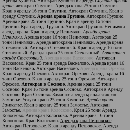
Аренда Куйвози. Автокран Куйвози в аренду.
Спутник аренда
крана
. автокран Спутник. Аренда крана 25 тонн Спутник.
Кран в аренду 16 тонн Спутник. Автокран Спутник. Кран в
аренду Спутник.
Аренда крана Грузино
. Автокран Грузино.
Аренда крана 25 тонн Грузино. Кран в аренду 16 тонн
Грузино. Кран аренда Грузино. Автокран Грузино. Ненимяки
аренда крана. Кран в аренду Ненимяки.
Аренда крана
Ненимяки
. Аренда крана 16 тонн Ненимяки. Автокран 25
тонн Ненимяки. Аренда автокрана Ненимяки. Аренда крана
Стеклянный. Автокран Стеклянный. Кран в аренду 16 тонн
Стеклянный. Аренда крана 25 тонн Стеклянный.
Автокран в
аренду Стеклянный
.
Аренда крана Васкелово
. Автокран
Васкелово. Кран 25 тонн аренда Васкелово. Аренда крана 16
тонн Васкелово. Автокран Васкелово.
Аренда крана Орехово
.
Кран в аренду Орехово. Автокран Орехово. Аренда крана 16
тонн Орехово. Кран в аренду 25 тонн Орехово. Автокран
Орехово.
Автокран в Сосново
. Аренда крана 25 тонн
Сосново. Кран 16 тонн аренда Сосново. Автокран в Аренду
Сосново. Кран Сосново. Замостье аренда крана.автокран
Замостье. Услуги крана 25 тонн Замостье.
Аренда крана
Замостье
. Кран в аренду 25 тонн Замостье. Автокран
Замостье.
Аренда крана Колосково
. Кран 25 тонн Аренда
Колосково. Автокран Колосково. Аренда крана 16 тонн
Колосково. Кран Колосково.
Аренда крана Петровское
.
Автокран Петровское. Кран в аренду Петровское. Аренда