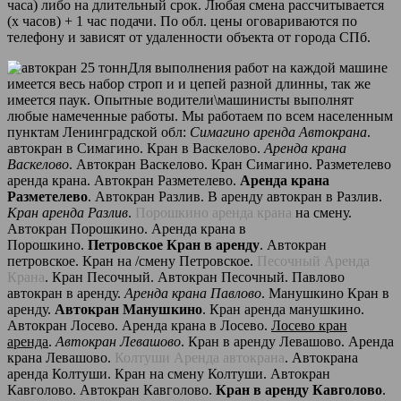
часа) либо на длительный срок. Любая смена рассчитывается
(х часов) + 1 час подачи. По обл. цены оговариваются по
телефону и зависят от удаленности объекта от города СПб.
Для выполнения работ на каждой машине
имеется весь набор строп и и цепей разной длинны, так же
имеется паук. Опытные водители\машинисты выполнят
любые намеченные работы. Мы работаем по всем населенным
пунктам Ленинградской обл:
Симагино аренда Автокрана
.
автокран в Симагино. Кран в Васкелово.
Аренда крана
Васкелово
. Автокран Васкелово. Кран Симагино. Разметелево
аренда крана. Автокран Разметелево.
Аренда крана
Разметелево
. Автокран Разлив. В аренду автокран в Разлив.
Кран аренда Разлив
.
Порошкино аренда крана
на смену.
Автокран Порошкино. Аренда крана в
Порошкино.
Петровское Кран в аренду
. Автокран
петровское. Кран на /смену Петровское.
Песочный Аренда
Крана
. Кран Песочный. Автокран Песочный. Павлово
автокран в аренду.
Аренда крана Павлово
. Манушкино Кран в
аренду.
Автокран Манушкино
. Кран аренда манушкино.
Автокран Лосево. Аренда крана в Лосево.
Лосево кран
аренда
.
Автокран Левашово
. Кран в аренду Левашово. Аренда
крана Левашово.
Колтуши Аренда автокрана
. Автокрана
аренда Колтуши. Кран на смену Колтуши. Автокран
Кавголово. Автокран Кавголово.
Кран в аренду Кавголово
.