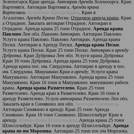
Зеленогорск Кран аренда.
Автокран Аренда Зеленогорск
. Кран
Вартемяги. Автокран Вартемяга.
Аренда крана
Вартемяги
.
Агалатово Аренда Крана
. Кран в
Агалатово.
Аренда Крана Пески
.
Отрадное аренда крана
. Кран
а Отрадное. Заказать автокран Отрадное. Автокран в
Отрадное. Аренда крана 25 тонн Отрадное.
Аренда крана
Павлово
Лен обл.
Павлово Автокран
. Автокран Павлово.
Услуги крана Павлово. Павлово Автокран. Аренда крана
Пески. Автокран в Аренду Пески.
Аренда крана Пески
.
Услуги крана Пески. Кран 25 тонн Пески.
Автокран в аренду
Дубровка
. Кран Дубровка Лен обл. Услуги крана Дубровка
Кран 16 тонн Дубровка. Аренда крана 25 тонн Дубровка.
Аренда крана пос. им. Свердлова. Автокран в аренду в пос.
им. Свердлова.
Манушкино Кран в аренду
. Услуги крана
Манушкино. Автокран Манушкино. Аренда крана 25 тонн
Манушкино. Кран 16 тонн в Манушкино. манушкино работа
крана.
Аренда крана Разметелево
. Кран 25 тонн
Разметелево. Аренда кран в Разметелево. Кран 16 тонн в
аренду Разметелево.
Услуги автокрана Разметелево
Лен обл.
Заказать кран в Синявино лен обл.
Автокран Синявино
.
Автокран Синявино в аренду. Кран 25 тонн Аренда
Синявино. Кран 16 тонн Синявино. Шлиссельбург Кран в
аренду.
Аренда крана Шлиссельбург
. Аренда крана 25 тонн
Шлиссельбург. Кран 16 тонн в аренду Шлиссельбург.
Аренда
крана по им Морозова
. Автокран 25 тонн пос им Морозова.