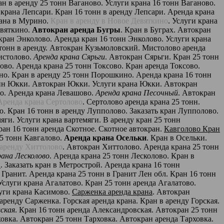
ан в аренду 25 тонн Ваганово. Услуги крана 16 тонн Ваганово.
 крана Лепсари. Кран 16 тонн в аренду Лепсари. Аренда крана
рана в Мурино.
Кран в аренду в Новое Девяткино
. Услуги крана
евяткино.
Автокран аренда Бугры
. Кран в Буграх. Автокран
кран Энколово. Аренда кран 16 тонн Энколово. Услуги крана
тонн в аренду. Автокран Кузьмоловский. Мистолово аренда
истолово.
Аренда крана Сярьги
. Автокран Сярьги. Кран 25 тонн
сово. Аренда крана 25 тонн Токсово. Кран аренда Токсово.
о. Кран в аренду 25 тонн Порошкино. Аренда крана 16 тонн
тонн Юкки. Автокран Юкки. Услуги крана Юкки. Автокран
во. Аренда крана Левашово.
Аренда крана Песочный
. Автокран
Аренда крана Сертолово
. Сертолово аренда крана 25 тонн.
. Кран 16 тонн в аренду Лупполово. Заказать кран Лупполово.
ги. Услуги крана вартемяги. В аренду кран 25 тонн
ран 16 тонн аренда Скотное. Скотное автокран.
Кавголово Кран
5 тонн Кавгалово.
Аренда крана Осельки
. Кран в Осельки.
 аренду Хиттолово
. Автокран Хиттолово. Аренда крана 25 тонн
рана Лесколово
. Аренда крана 25 тонн Лесколово. Кран в
й
. Заказать кран в Метрострой. Аренда крана 16 тонн
 Гранит. Аренда крана 25 тонн в Гранит Лен обл. Кран 16 тонн
Услуги крана Агалатово. Кран 25 тонн аренда Агалатово.
луги крана Касимово.
Сарженка аренда крана
. Автокран
ренду Сарженка. Горская аренда крана. Кран в аренду Горская.
вская
. Кран 16 тонн аренда Александровская. Автокран 25 тонн
ховка. Автокран 25 тонн Тарховка. Автокран аренда Тарховка.