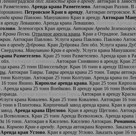
м Ленинградской обл:
Замостье кран в аренду
. автокран в Замос
н Разметелево.
Аренда крана Разметелево
. Автокран Разлив. В
 Порошкино.
Петровское Кран в аренду
. Автокран петровское. 
енда крана Павлово
. Манушкино Кран в аренду.
Автокран Ман
н в аренду Левашово. Аренда крана Левашово.
Колтуши Аренда а
вголово
. Зеленогорск Кран аренда.
Автокран Аренда Зеленогорск
а Крана Пески
.
Отрадное аренда крана
. Кран а Отрадное. Заказа
окран
. Автокран Павлово. Услуги крана Павлово. Павлово Авто
ан в аренду Дубровка
. Кран Дубровка Лен обл. Услуги крана Ду
. Свердлова.
Манушкино Кран в аренду
. Услуги крана Манушкин
крана Разметелево
. Кран 25 тонн Разметелево. Аренда кран в Р
 обл.
Автокран Синявино
. Автокран Синявино в аренду. Кран 2
нда крана 25 тонн Шлиссельбург. Кран 16 тонн в аренду Шлиссе
вры
. Автокран Тавры. Тавры аренда крана 25 тонн. Тавры автокр
6 тонн Колтуши. Автокран 25 тонн Колтуши. Аренда крана по Ле
 16 тонн Янино.
Кирполье аренда крана
. Кран 25 тонн Кирполь
о
. Аренда крана 25 тонн Воейково. В аренду кран 16 тонн Воейк
Суоранда.
Аренда крана Красная Горка
. Автокран в аренду Красн
 Услуги крана Ковалево. Кран 25 тонн Ковалево. Автокран 16 то
 25 тонн в Плинтовка. Кирпичный завод аренда крана. Кран в ар
 завод.
Аренда крана Щеглово
. Кран в аренду Щеглово. Автокр
на Всеволожск. Кран 25 тонн Аренда Всеволожск. Аренда крана
да
16 тонн. Автокран в Кяселево. Кяселево Автокран.
Романовк
ка.
Корнево Кран в аренду
. Аренда автокрана Корнево. Заказать 
.
Аренда кран Углово
. Кран в аренду Углово. Заказать кран 16 т