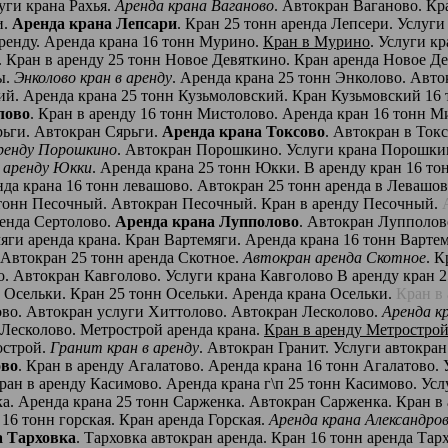
луги крана Рахья.
Аренда крана Ваганово
. Автокран Ваганово. Кр
и.
Аренда крана Лепсари
. Кран 25 тонн аренда Лепсери. Услуги
ренду. Аренда крана 16 тонн Мурино.
Кран в Мурино
. Услуги к
. Кран в аренду 25 тонн Новое Девяткино. Кран аренда Новое Д
ы.
Энколово кран в аренду
. Аренда крана 25 тонн Энколово. Авто
ий. Аренда крана 25 тонн Кузьмоловский. Кран Кузьмовский 16 
лово
. Кран в аренду 16 тонн Мистолово. Аренда кран 16 тонн М
рьги. Автокран Сярьги.
Аренда крана Токсово
. Автокран в Ток
аренду Порошкино
. Автокран Порошкино. Услуги крана Порошкин
 аренду Юкки
. Аренда крана 25 тонн Юкки. В аренду кран 16 
нда крана 16 тонн левашово. Автокран 25 тонн аренда в Левашо
 тонн Песочный. Автокран Песочный. Кран в аренду Песочный.
ренда Сертолово.
Аренда крана Лупполово
. Автокран Лупполово
ги аренда крана. Кран Вартемяги. Аренда крана 16 тонн Вартемя
. Автокран 25 тонн аренда Скотное.
Автокран аренда Скотное
. К
о. Автокран Кавголово. Услуги крана Кавголово В аренду кран 2
а Осельки. Кран 25 тонн Осельки. Аренда крана Осельки.
Кран в
ово. Автокран услуги Хиттолово. Автокран Лесколово.
Аренда к
 Лесколово. Метрострой аренда крана.
Кран в аренду Метростро
острой.
Гранит кран в аренду
. Автокран Гранит. Услуги автокран
ово
. Кран в аренду Агалатово. Аренда крана 16 тонн Агалатово. 
ран в аренду Касимово. Аренда крана г\п 25 тонн Касимово. Ус
. Аренда крана 25 тонн Сарженка. Автокран Сарженка. Кран в а
 16 тонн горская. Кран аренда Горская.
Аренда крана Александро
а Тарховка
. Тарховка автокран аренда. Кран 16 тонн аренда Тар