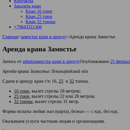
Контакты
Заказать кран
Кран 16 тонн
Кран 25 тонн
Кран 32 тонны
+79643311366
Главная
>
замостье кран в аренду
>
Аренда крана Замостье
Аренда крана Замостье
Запись от
admin
замостье кран в аренду
Опубликовано
25 феврал
Аренда крана Замостье Ленинградской
обл
Сдаем в аренду кран г\п
16,
25
и
32
тонны.
16 тонн
, вылет стрелы 18 метров;
25 тонн
, вылет стрелы 22 или 28 метров;
32 тонны
, вылет стрелы 31 метр.
Форма оплаты любая: нал (карта), безнал — с ндс, без ндс.
Оказываем услуги частным лицам и организациям.