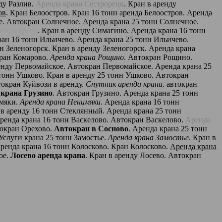
ду Разлив.
Аренда крана Сестрорецк
. Кран в аренду
ов
. Кран Белоостров. Кран 16 тонн аренда Белоостров. Аренда
ое. Автокран Солнечное. Аренда крана 25 тонн Солнечное.
енда крана
. Кран в аренду Симагино. Аренда крана 16 тонн
ран 16 тонн Ильичево. Аренда крана 25 тонн Ильичево.
нн Зеленогорск. Кран в аренду Зеленогорск. Аренда крана
кран Комарово.
Аренда крана Рощино
. Автокран Рощино.
ренду Первомайское. Автокран Первомайское. Аренда крана 25
 тонн Ушково. Кран в аренду 25 тонн Ушково. Автокран
токран Куйвози в аренду.
Спутник аренда крана
. автокран
 крана Грузино
. Автокран Грузино. Аренда крана 25 тонн
имяки.
Аренда крана Ненимяки
. Аренда крана 16 тонн
 аренду 16 тонн Стеклянный. Аренда крана 25 тонн
Аренда крана 16 тонн Васкелово. Автокран Васкелово.
Аренда
токран Орехово.
Автокран в Сосново
. Аренда крана 25 тонн
Услуги крана 25 тонн Замостье.
Аренда крана Замостье
. Кран в
Аренда крана 16 тонн Колосково. Кран Колосково.
Аренда крана
ое.
Лосево аренда крана
. Кран в аренду Лосево. Автокран