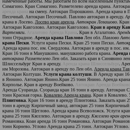
намеченные работы. Мы работаем по всем населенным пункта
Симагино. Кран Симагино. Разметелево аренда крана. Автокра
аренда крана
на смену. Автокран Порошкино. Аренда крана в
Песочный. Автокран Песочный. Павлово автокран в аренду.
Ар
крана в Лосево.
Лосево кран аренда
.
Автокран Левашово
. Кра
Автокран Кавголово. Автокран Кавголово.
Кран в аренду Ка
Вартемяги
.
Агалатово Аренда Крана
. Кран в Агалатово.
Аренд
тонн Отрадное.
Аренда крана Павлово
Лен обл.
Павлово Авт
крана Пески
. Услуги крана Пески. Кран 25 тонн Пески.
Автокр
Аренда крана пос. им. Свердлова. Автокран в аренду в пос. им
Кран 16 тонн в Манушкино. манушкино работа крана.
Аренда 
автокрана Разметелево
Лен обл. Заказать кран в Синявино лен
Шлиссельбург Кран в аренду.
Аренда крана Шлиссельбург
. Аре
им Морозова. Автокран в аренду по Лен обл.
Аренда крана Та
Автокран Колтуши.
Услуги крана колтуши
. В Аренду кран 1
в Яннино. Автокран Янино.Кран 25 тонн Янино. Аренда крана
Кирполье. Кран в аренду Воейково.
Автокран Аренда Воейков
Аренда Суоранда. Суоранда кран 16 тонн в аренду. Автокран 
тонн Красная горка.
Ковалево Аренда крана
. Кран в Ковалево.
Плинтовка
. Кран 16 тонн в аренду Плинтовка. Заказать кран
тонн в аренду Кирпичный завод. автокран 25 тонн Кирпичный
крана 16 тонн Щеглово. Аренда крана Всеволожск. Услуги кра
крана 25 тонн Кяселево. Автокран в аренду.
Кяселево кран арен
Романовка. Коан аренда 16 тонн Романовка. Автокран Романов
тонн Корнево. Углово Аренда крана 25 тонн. Автокран Углово