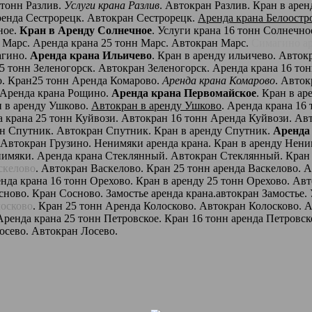
 тонн Разлив.
Услуги крана Разлив
. Автокран Разлив. Кран в арен
аренда Сестрорецк. Автокран Сестрорецк.
Аренда крана Белоостр
ное.
Кран в Аренду Солнечное
. Услуги крана 16 тонн Солнечн
н Марс. Аренда крана 25 тонн Марс. Автокран Марс.
Симагино ар
агино.
Аренда крана Ильичево
. Кран в аренду ильичево. Авток
25 тонн Зеленогорск. Автокран Зеленогорск. Аренда крана 16 то
о. Кран25 тонн Аренда Комарово.
Аренда крана Комарово
. Авто
. Аренда крана Рощино.
Аренда крана Первомайское
. Кран в а
н в аренду Ушково.
Автокран в аренду Ушково
. Аренда крана 16
а крана 25 тонн Куйвози. Автокран 16 тонн Аренда Куйвози. Ав
нн Спутник. Автокран Спутник. Кран в аренду Спутник.
Аренда
. Автокран Грузино. Ненимяки аренда крана. Кран в аренду Нен
имяки. Аренда крана Стеклянный. Автокран Стеклянный. Кран в
скелово
. Автокран Васкелово. Кран 25 тонн аренда Васкелово. 
енда крана 16 тонн Орехово. Кран в аренду 25 тонн Орехово. Ав
ново. Кран Сосново. Замостье аренда крана.автокран Замостье. 
лосково
. Кран 25 тонн Аренда Колосково. Автокран Колосково. 
Аренда крана 25 тонн Петровское. Кран 16 тонн аренда Петровск
Лосево. Автокран Лосево.