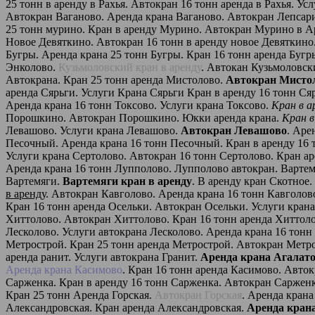
25 тонн в аренду в Рахья. Автокран 16 тонн аренда в Рахья. Ус
Автокран Ваганово. Аренда крана Ваганово. Автокран Лепсар
25 тонн мурино. Кран в аренду Мурино. Автокран Мурино в А
Новое Девяткино. Автокран 16 тонн в аренду новое Девяткино
Бугры. Аренда крана 25 тонн Бугры. Кран 16 тонн аренда Бугр
Энколово.
Кузьмоловский кран в аренду
. Автокан Кузьмоловск
Автокрана. Кран 25 тонн аренда Мистолово.
Автокран Мисто
аренда Сярьги. Услуги Крана Сярьги Кран в аренду 16 тонн Ся
Аренда крана 16 тонн Токсово. Услуги крана Токсово.
Кран в 
Порошкино. Автокран Порошкино. Юкки аренда крана.
Кран в
Левашово. Услуги крана Левашово.
Автокран Левашово
. Аре
Песочный. Аренда крана 16 тонн Песочный. Кран в аренду 16
Услуги крана Сертолово. Автокран 16 тонн Сертолово. Кран а
Аренда крана 16 тонн Лупполово. Лупполово автокран. Вартемя
Вартемяги.
Вартемяги кран в аренду
. В аренду кран Скотное
в аренду
. Автокран Кавголово. Аренда крана 16 тонн Кавголов
Кран 16 тонн аренда Осельки. Автокран Осельки. Услуги кран
Хиттолово. Автокран Хиттолово. Кран 16 тонн аренда Хиттол
Лесколово. Услуги автокрана Лесколово. Аренда крана 16 тонн
Метрострой. Кран 25 тонн аренда Метрострой. Автокран Метр
аренда ранит. Услуги автокрана Гранит.
Аренда крана Агалат
Аренда крана Касимово
. Кран 16 тонн аренда Касимово. Авток
Сарженка. Кран в аренду 16 тонн Сарженка. Автокран Сарженка
Кран 25 тонн Аренда Горская.
Автокран Горская
. Аренда крана
Александровская. Кран аренда Александровская.
Аренда кран