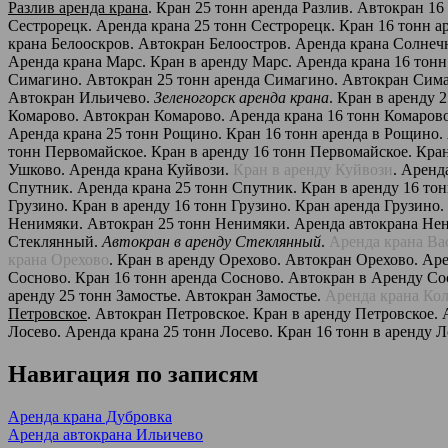
Разлив аренда крана
. Кран 25 тонн аренда Разлив. Автокран 16
Сестрорецк. Аренда крана 25 тонн Сестрорецк. Кран 16 тонн 
крана Белооскров. Автокран Белоостров. Аренда крана Солнеч
Аренда крана Марс. Кран в аренду Марс. Аренда крана 16 тон
Симагино. Автокран 25 тонн аренда Симагино. Автокран Сим
Автокран Ильичево.
Зеленогорск аренда крана
. Кран в аренду 
Комарово. Автокран Комарово. Аренда крана 16 тонн Комаров
Аренда крана 25 тонн Рощино. Кран 16 тонн аренда в Рощино
тонн Первомайское. Кран в аренду 16 тонн Первомайское. Кра
Ушково. Аренда крана Куйвози.
Кран в аренду Куйвози
. Аренд
Спутник. Аренда крана 25 тонн Спутник. Кран в аренду 16 то
Грузино. Кран в аренду 16 тонн Грузино. Кран аренда Грузино
Ненимяки. Автокран 25 тонн Ненимяки. Аренда автокрана Нен
Стеклянный.
Автокран в аренду Стеклянный
.
Аренда крана Ва
крана Орехово
. Кран в аренду Орехово. Автокран Орехово. Ар
Сосново. Кран 16 тонн аренда Сосново. Автокран в Аренду Сос
аренду 25 тонн Замостье. Автокран Замостье.
Аренда крана Ко
Петровское
. Автокран Петровское. Кран в аренду Петровское. 
Лосево. Аренда крана 25 тонн Лосево. Кран 16 тонн в аренду 
Навигация по записям
Аренда крана Дубровка
Аренда автокрана Ильичево