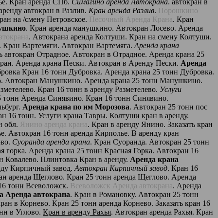
тье. Кран аренда СПб.
Симагино аренда Автокрана
. автокран в
 аренду автокран в Разлив.
Кран аренда Разлив
.
Порошкино
Кран на /смену Петровское.
Песочный Аренда Крана
. Кран
ушкино
. Кран аренда манушкино. Автокран Лосево. Аренда
втокрана
. Автокрана аренда Колтуши. Кран на смену Колтуши.
. Кран Вартемяги. Автокран Вартемяга.
Аренда крана
ть автокран Отрадное. Автокран в Отрадное. Аренда крана 25
кран. Аренда крана Пески. Автокран в Аренду Пески.
Аренда
бровка Кран 16 тонн Дубровка. Аренда крана 25 тонн Дубровка.
о. Автокран Манушкино. Аренда крана 25 тонн Манушкино.
азметелево. Кран 16 тонн в аренду Разметелево.
Услуги
5 тонн Аренда Синявино. Кран 16 тонн Синявино.
льбург.
Аренда крана по им Морозова
. Автокран 25 тонн пос
ан 16 тонн. Услуги крана Тавры. Колтуши кран в аренду.
н обл.
Янино аренда крана
. Кран в аренду Янино. Заказать кран
е. Автокран 16 тонн аренда Кирполье. В аренду кран
ово.
Суоранда аренда крана
. Кран Суоранда. Автокран 25 тонн
ая горка. Аренда крана 25 тонн Красная Горка. Автокран 16
нн Ковалево. Плинтовка Кран в аренду.
Аренда крана
енду Кирпичный завод.
Автокран Кирпичный завод
. Кран 16
ан аренда Щеглово. Кран 25 тонн аренда Щеглово. Аренда
 16 тонн Всеволожск.
Всеволожск Аренда автокрана
. Аренда
а Аренда автокрана
. Кран в Романовку. Автокран 25 тонн
кран в Корнево. Кран 25 тонн аренда Корнево. Заказать кран 16
онн в Углово.
Кран в аренду Рахья
. Автокран аренда Рахья. Кран