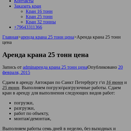
Контакты
Заказать кран
Кран 16 тонн
Кран 25 тонн
Кран 32 тонны
+79643311366
Главная
>
аренда крана 25 тонн цена
>
Аренда крана 25 тонн
цена
Аренда крана 25 тонн цена
Запись от
admin
аренда крана 25 тонн цена
Опубликовано
20
февраля, 2015
Сдаем в аренду Автокран по Санкт Петербургу г\п
16 тонн
и
25 тонн
.
Выполняем погрузо\разгрузочные работы. Сдаем
кран в аренду для выполнения следующих видов работ:
погрузки,
разгрузки,
работ по объекту,
монтаж\демонтаж,
Выполняем работы семь дней в неделю, без выходных и