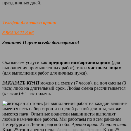
праздничных дней.
Телефон для заказа крана:
8 964 33 11 3 66
Звоните! О цене всегда договоримся!
Оказываем услуги как
предприятиям\организациям
(для
выполнения промышленных работ), так и
частным лицам
(для выполнения работ для личных нужд).
ЗАКАЗАТЬ КРАН
можно на смену (7 часов), на пол смены (3
часа) либо на длительный срок. Любая смена рассчитывается
(х часов) + 1 час подачи.
Для выполнения работ на каждой машине
имеется весь набор строп и и цепей разной длинны, так же
имеется паук. Опытные водители машинисты выполнят
любые намеченные работы. Мы работаем по всем районам
Петербурга и Ленинградской обл.
Аренда крана 25 тонн цена
.
Кран 25 тонн аренда цена.
Аренда крана 25 тонн
. Кран 25