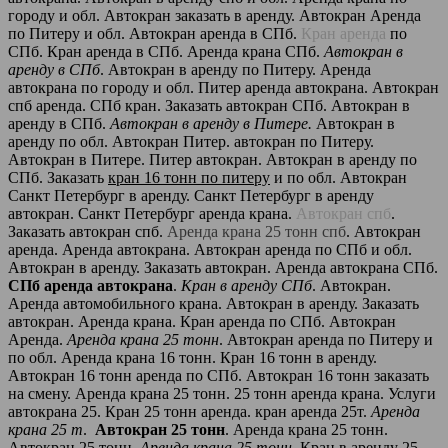
городу и обл. Автокран заказать в аренду. Автокран Аренда
по Питеру и обл. Автокран аренда в СПб.
Кран аренда
по
СПб. Кран аренда в СПб. Аренда крана СПб.
Автокран в
аренду в СПб
. Автокран в аренду по Питеру. Аренда
автокрана по городу и обл. Питер аренда автокрана. Автокран
спб аренда. СПб кран. Заказать автокран СПб. Автокран в
аренду в СПб.
Автокран в аренду в Питере.
Автокран в
аренду по обл. Автокран Питер. автокран по Питеру.
Автокран в Питере. Питер автокран. Автокран в аренду по
СПб. Заказать
кран 16 тонн по питеру
и по обл. Автокран
Санкт Петербург в аренду. Санкт Петербург в аренду
автокран. Санкт Петербург аренда крана.
Автокран спб
.
Заказать автокран спб.
Аренда крана 25 тонн спб
. Автокран
аренда. Аренда автокрана. Автокран аренда по СПб и обл.
Автокран в аренду. Заказать автокран. Аренда автокрана СПб.
СПб аренда автокрана
.
Кран в аренду СПб
. Автокран.
Аренда автомобильного крана. Автокран в аренду. Заказать
автокран. Аренда крана. Кран аренда по СПб. Автокран
Аренда.
Аренда крана 25 тонн
. Автокран аренда по Питеру и
по обл. Аренда крана 16 тонн. Кран 16 тонн в аренду.
Автокран 16 тонн аренда по СПб. Автокран 16 тонн заказать
на смену. Аренда крана 25 тонн. 25 тонн аренда крана. Услуги
автокрана 25. Кран 25 тонн аренда. кран аренда 25т.
Аренда
крана 25 т
.
Автокран 25 тонн
. Аренда крана 25 тонн.
Автокран 25 тонн.
Аренда крана 25 тонн
. Кран в аренду 25