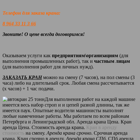
Телефон для заказа крана:
8 964 33 11 3 66
Звоните! О цене всегда договоримся!
Оказываем услуги как
предприятиям\организациям
(для
выполнения промышленных работ), так и
частным лицам
(для выполнения работ для личных нужд).
ЗАКАЗАТЬ КРАН
можно на смену (7 часов), на пол смены (3
часа) либо на длительный срок. Любая смена рассчитывается
(х часов) + 1 час подачи.
Для выполнения работ на каждой машине
имеется весь набор строп и и цепей разной длинны, так же
имеется паук. Опытные водители машинисты выполнят
любые намеченные работы. Мы работаем по всем районам
Петербурга и Ленинградской обл. Аренда крана Цена. Кран
аренда Цена. Стоимость аренда крана.
Кран в аренду
стоимость
на смену.
Аренда крана срочно
. Срочная аренда
крана. Кран срочно в аренду.
Аренда крана СПб
. СПб аренда