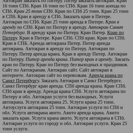
Автокран заказать по Питеру. Питер заказать автокран. Кран
16 тонн СПб. Кран 16 тонн по СПб. Кран 16 тонн аоенда по
СПб.
Кран 25 тонн СПб
. Кран по СПб 25 тонн. Кран 25 тонн
в СПб. Кран в аренду в СПб. Заказать кран в Питере.
Автокран по СПб. Кран 25 тонн аренда в Питере.
Кран в
аренду по СПб
. Кран по Питеру в аренду.
Автокран Санкт
Петербург
. В аренду кран по Питеру. Кран Питер.
Кран по
Питеру
. Кран в Питере. Кран СПб. СПб кран. Кран по СПб.
Кран в СПБ. Аренда автокрана Питер. Питер аренда
автокрана. Автокран в аренду по Питеру. Автокран по
Питеру. Питер аренда крана. Кран в аренду Питер. Автокран
по Питеру.
Питер аренда крана
.
Питер кран в аренду
. Закзать
кран по Питеру. Кран по Питеру без выходных и праздников.
Сайт по Автокранам. Автокран сайт. Сайт автокран в
интернете. Автокран сайт по перевозкам.
Аренда крана по
Санкт Петербургу
. Заказать Автокран в Санкт Петербурге.
Санкт Петербург кран аренда. СПб аренда крана. Кран СПб.
СПб кран в аренду. Аренда крана СПб. Услуги автокрана по
Питеру и обл. Автокран услуги без выходных. Услуги
автокрана. Услуги автокрана 25. Услуги крана 25 тонн.
Автоуслуги автокрана 25 тонн. Автокран услуги по СПб и
обл. Услуги автокрана авито. Авито аренда крана. Авито
заказать кран. Услуги крана авито. Услуги автокрана в СПб.
Автокран услуги по городу и обл. Автокран услуги. Кран 25
тонн услуги.