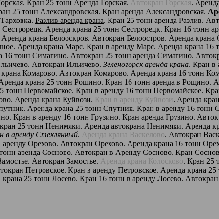
Горская. Кран 25 тонн Аренда Горская.
Автокран Горская
. Аренд
кран 25 тонн Александровская. Кран аренда Александровская.
Ар
 Тарховка.
Разлив аренда крана
. Кран 25 тонн аренда Разлив. Ав
у Сестрорецк. Аренда крана 25 тонн Сестрорецк. Кран 16 тонн 
в. Аренда крана Белооскров. Автокран Белоостров. Аренда крана
ное. Аренда крана Марс. Кран в аренду Марс. Аренда крана 16 
на 16 тонн Симагино. Автокран 25 тонн аренда Симагино. Авто
Ильичево. Автокран Ильичево.
Зеленогорск аренда крана
. Кран в
да крана Комарово. Автокран Комарово. Аренда крана 16 тонн К
Аренда крана 25 тонн Рощино. Кран 16 тонн аренда в Рощино. 
5 тонн Первомайское. Кран в аренду 16 тонн Первомайское. Кра
ово. Аренда крана Куйвози.
Кран в аренду Куйвози
. Аренда кра
Спутник. Аренда крана 25 тонн Спутник. Кран в аренду 16 тонн
ино. Кран в аренду 16 тонн Грузино. Кран аренда Грузино. Авто
окран 25 тонн Ненимяки. Аренда автокрана Ненимяки. Аренда к
н в аренду Стеклянный
.
Аренда крана Васкелово
. Автокран Васк
в аренду Орехово. Автокран Орехово. Аренда крана 16 тонн Оре
 тонн аренда Сосново. Автокран в Аренду Сосново. Кран Сосново
 Замостье. Автокран Замостье.
Аренда крана Колосково
. Кран 25
втокран Петровское. Кран в аренду Петровское. Аренда крана 25
 крана 25 тонн Лосево. Кран 16 тонн в аренду Лосево. Автокран