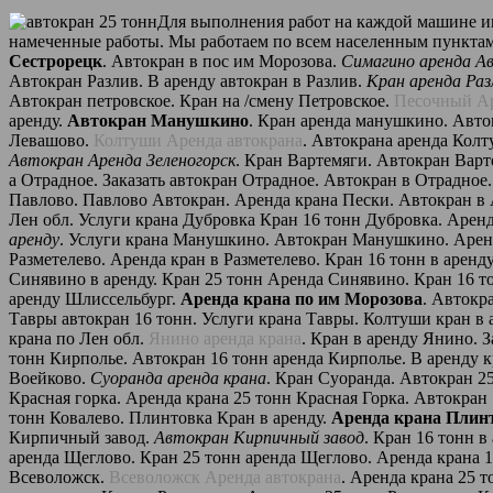
Для выполнения работ на каждой машине им
намеченные работы. Мы работаем по всем населенным пункта
Сестрорецк
. Автокран в пос им Морозова.
Симагино аренда А
Автокран Разлив. В аренду автокран в Разлив.
Кран аренда Раз
Автокран петровское. Кран на /смену Петровское.
Песочный А
аренду.
Автокран Манушкино
. Кран аренда манушкино. Авто
Левашово.
Колтуши Аренда автокрана
. Автокрана аренда Кол
Автокран Аренда Зеленогорск
. Кран Вартемяги. Автокран Варт
а Отрадное. Заказать автокран Отрадное. Автокран в Отрадное
Павлово. Павлово Автокран. Аренда крана Пески. Автокран в
Лен обл. Услуги крана Дубровка Кран 16 тонн Дубровка. Аренда
аренду
. Услуги крана Манушкино. Автокран Манушкино. Арен
Разметелево. Аренда кран в Разметелево. Кран 16 тонн в аренд
Синявино в аренду. Кран 25 тонн Аренда Синявино. Кран 16 т
аренду Шлиссельбург.
Аренда крана по им Морозова
. Автокр
Тавры автокран 16 тонн. Услуги крана Тавры. Колтуши кран в
крана по Лен обл.
Янино аренда крана
. Кран в аренду Янино. 
тонн Кирполье. Автокран 16 тонн аренда Кирполье. В аренду 
Воейково.
Суоранда аренда крана
. Кран Суоранда. Автокран 2
Красная горка. Аренда крана 25 тонн Красная Горка. Автокран
тонн Ковалево. Плинтовка Кран в аренду.
Аренда крана Плин
Кирпичный завод.
Автокран Кирпичный завод
. Кран 16 тонн 
аренда Щеглово. Кран 25 тонн аренда Щеглово. Аренда крана 
Всеволожск.
Всеволожск Аренда автокрана
. Аренда крана 25 т