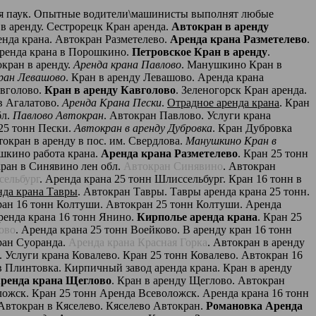
ется паук. Опытные водители\машинисты выполнят любые
 в аренду. Сестрорецк Кран аренда.
Автокран в аренду
енда крана. Автокран Разметелево.
Аренда крана Разметелево
.
ренда крана в Порошкино.
Петровское Кран в аренду
.
кран в аренду.
Аренда крана Павлово
. Манушкино Кран в
ран Левашово
. Кран в аренду Левашово. Аренда крана
авголово.
Кран в аренду Кавголово
. Зеленогорск Кран аренда.
 в Агалатово.
Аренда Крана Пески
.
Отрадное аренда крана
. Кран
бл.
Павлово Автокран
. Автокран Павлово. Услуги крана
 25 тонн Пески.
Автокран в аренду Дубровка
. Кран Дубровка
окран в аренду в пос. им. Свердлова.
Манушкино Кран в
шкино работа крана.
Аренда крана Разметелево
. Кран 25 тонн
кран в Синявино лен обл.
Автокран Синявино
. Автокран
сельбург
. Аренда крана 25 тонн Шлиссельбург. Кран 16 тонн в
да крана Тавры
. Автокран Тавры. Тавры аренда крана 25 тонн.
ран 16 тонн Колтуши. Автокран 25 тонн Колтуши. Аренда
ренда крана 16 тонн Янино.
Кирполье аренда крана
. Кран 25
ово
. Аренда крана 25 тонн Воейково. В аренду кран 16 тонн
кран Суоранда.
Аренда крана Красная Горка
. Автокран в аренду
. Услуги крана Ковалево. Кран 25 тонн Ковалево. Автокран 16
 в Плинтовка. Кирпичный завод аренда крана. Кран в аренду
ренда крана Щеглово
. Кран в аренду Щеглово. Автокран
ложск. Кран 25 тонн Аренда Всеволожск. Аренда крана 16 тонн
Автокран в Кяселево. Кяселево Автокран.
Романовка Аренда