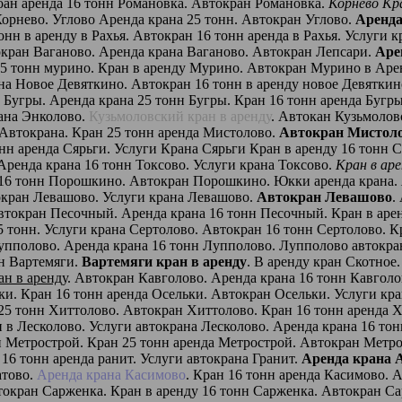
Коан аренда 16 тонн Романовка. Автокран Романовка.
Корнево Кра
Корнево. Углово Аренда крана 25 тонн. Автокран Углово.
Аренда
онн в аренду в Рахья. Автокран 16 тонн аренда в Рахья. Услуги к
токран Ваганово. Аренда крана Ваганово. Автокран Лепсари.
Аре
 25 тонн мурино. Кран в аренду Мурино. Автокран Мурино в Аре
ана Новое Девяткино. Автокран 16 тонн в аренду новое Девяткин
н Бугры. Аренда крана 25 тонн Бугры. Кран 16 тонн аренда Бугр
рана Энколово.
Кузьмоловский кран в аренду
. Автокан Кузьмолов
 Автокрана. Кран 25 тонн аренда Мистолово.
Автокран Мистол
онн аренда Сярьги. Услуги Крана Сярьги Кран в аренду 16 тонн 
Аренда крана 16 тонн Токсово. Услуги крана Токсово.
Кран в ар
 16 тонн Порошкино. Автокран Порошкино. Юкки аренда крана.
окран Левашово. Услуги крана Левашово.
Автокран Левашово
.
втокран Песочный. Аренда крана 16 тонн Песочный. Кран в аре
25 тонн. Услуги крана Сертолово. Автокран 16 тонн Сертолово. 
упполово. Аренда крана 16 тонн Лупполово. Лупполово автокран
нн Вартемяги.
Вартемяги кран в аренду
. В аренду кран Скотное
н в аренду
. Автокран Кавголово. Аренда крана 16 тонн Кавголо
ьки. Кран 16 тонн аренда Осельки. Автокран Осельки. Услуги кр
 25 тонн Хиттолово. Автокран Хиттолово. Кран 16 тонн аренда 
н в Лесколово. Услуги автокрана Лесколово. Аренда крана 16 то
нн Метрострой. Кран 25 тонн аренда Метрострой. Автокран Метр
 16 тонн аренда ранит. Услуги автокрана Гранит.
Аренда крана 
атово.
Аренда крана Касимово
. Кран 16 тонн аренда Касимово. 
токран Сарженка. Кран в аренду 16 тонн Сарженка. Автокран С