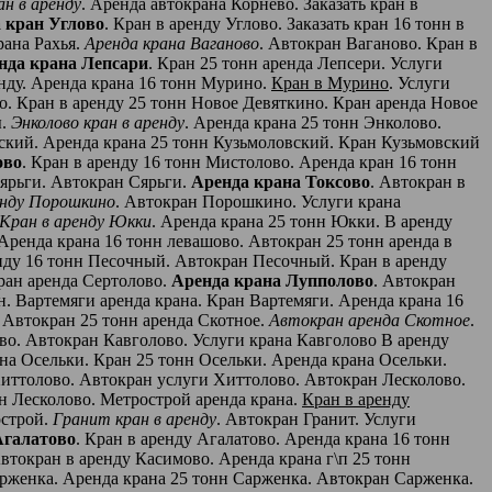
н в аренду
. Аренда автокрана Корнево. Заказать кран в
 кран Углово
. Кран в аренду Углово. Заказать кран 16 тонн в
рана Рахья.
Аренда крана Ваганово
. Автокран Ваганово. Кран в
нда крана Лепсари
. Кран 25 тонн аренда Лепсери. Услуги
нду. Аренда крана 16 тонн Мурино.
Кран в Мурино
. Услуги
о. Кран в аренду 25 тонн Новое Девяткино. Кран аренда Новое
ы.
Энколово кран в аренду
. Аренда крана 25 тонн Энколово.
ский. Аренда крана 25 тонн Кузьмоловский. Кран Кузьмовский
ово
. Кран в аренду 16 тонн Мистолово. Аренда кран 16 тонн
Сярьги. Автокран Сярьги.
Аренда крана Токсово
. Автокран в
енду Порошкино
. Автокран Порошкино. Услуги крана
Кран в аренду Юкки
. Аренда крана 25 тонн Юкки. В аренду
 Аренда крана 16 тонн левашово. Автокран 25 тонн аренда в
нду 16 тонн Песочный. Автокран Песочный. Кран в аренду
Кран аренда Сертолово.
Аренда крана Лупполово
. Автокран
. Вартемяги аренда крана. Кран Вартемяги. Аренда крана 16
. Автокран 25 тонн аренда Скотное.
Автокран аренда Скотное
.
во. Автокран Кавголово. Услуги крана Кавголово В аренду
ана Осельки. Кран 25 тонн Осельки. Аренда крана Осельки.
Хиттолово. Автокран услуги Хиттолово. Автокран Лесколово.
нн Лесколово. Метрострой аренда крана.
Кран в аренду
острой.
Гранит кран в аренду
. Автокран Гранит. Услуги
Агалатово
. Кран в аренду Агалатово. Аренда крана 16 тонн
Автокран в аренду Касимово. Аренда крана г\п 25 тонн
арженка. Аренда крана 25 тонн Сарженка. Автокран Сарженка.