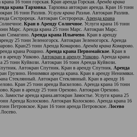
а крана 16 тонн горская. Кран аренда Горская.
Аренда крана
енда крана Тарховка
. Тарховка автокран аренда. Кран 16 тонн
токран 16 тонн Разлив.
Услуги крана Разлив
. Автокран Разлив.
аренда Сестрорецк. Автокран Сестрорецк.
Аренда крана
 Солнечное.
Кран в Аренду Солнечное
. Услуги крана 16 тонн
тонн Марс. Аренда крана 25 тонн Марс. Автокран Марс.
кран Симагино.
Аренда крана Ильичево
. Кран в аренду
 аренду 25 тонн Зеленогорск. Автокран Зеленогорск. Аренда
омарово. Кран25 тонн Аренда Комарово.
Аренда крана Комарово
.
Аренда крана Рощино.
Аренда крана Первомайское
. Кран в
н в аренду Ушково.
Автокран в аренду Ушково
. Аренда крана
на 25 тонн Куйвози. Автокран 16 тонн Аренда Куйвози.
 Спутник. Автокран Спутник. Кран в аренду Спутник.
Аренда
кран Грузино. Ненимяки аренда крана. Кран в аренду Ненимяки.
рана Стеклянный. Автокран Стеклянный. Кран в аренду 16
елово. Кран 25 тонн аренда Васкелово. Аренда крана 16 тонн
хово. Кран в аренду 25 тонн Орехово. Автокран Орехово.
. Замостье аренда крана.автокран Замостье. Услуги крана 25
 тонн Аренда Колосково. Автокран Колосково. Аренда крана 16
 тонн Петровское. Кран 16 тонн аренда Петровское.
Лосево
 Лосево.