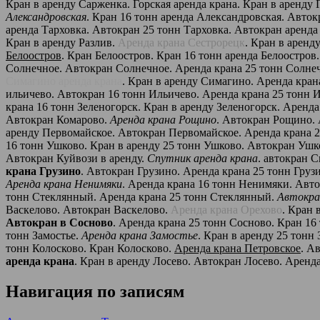
Кран в аренду Сарженка. Горская аренда крана. Кран в аренду 
Александровская
. Кран 16 тонн аренда Александровская. Авто
аренда Тарховка. Автокран 25 тонн Тарховка. Автокран аренда
Кран в аренду Разлив.
Аренда крана Сестрорецк
. Кран в аренд
Белоостров
. Кран Белоостров. Кран 16 тонн аренда Белоостро
Солнечное. Автокран Солнечное. Аренда крана 25 тонн Солнеч
Симагино аренда крана
. Кран в аренду Симагино. Аренда кра
ильичево. Автокран 16 тонн Ильичево. Аренда крана 25 тонн 
крана 16 тонн Зеленогорск. Кран в аренду Зеленогорск. Арен
Автокран Комарово.
Аренда крана Рощино
. Автокран Рощино. 
аренду Первомайское. Автокран Первомайское. Аренда крана 2
16 тонн Ушково. Кран в аренду 25 тонн Ушково. Автокран Ушк
Автокран Куйвози в аренду.
Спутник аренда крана
. автокран 
крана Грузино
. Автокран Грузино. Аренда крана 25 тонн Груз
Аренда крана Ненимяки
. Аренда крана 16 тонн Ненимяки. Авт
тонн Стеклянный. Аренда крана 25 тонн Стеклянный.
Автокра
Васкелово. Автокран Васкелово.
Аренда крана Орехово
. Кран 
Автокран в Сосново
. Аренда крана 25 тонн Сосново. Кран 16
тонн Замостье.
Аренда крана Замостье
. Кран в аренду 25 тонн
тонн Колосково. Кран Колосково.
Аренда крана Петровское
. А
аренда крана
. Кран в аренду Лосево. Автокран Лосево. Аренда
Навигация по записям