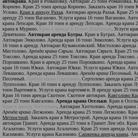
автокрана
. Кран в Романовку. Автокран 25 тонн Романовка. 
Корнево. Кран 25 тонн аренда Корнево. Заказать кран 16 тонн 
Углово.
Кран в аренду Рахья
. Автокран аренда Рахья. Кран 25 т
аренду 25 тонн Ваганово. Услуги крана 16 тонн Ваганово. Ав
крана Лепсари. Кран 16 тонн в аренду Лепсари. Аренда крана
крана в Мурино.
Кран в аренду в Новое Девяткино
. Услуги кр
Девяткино.
Автокран аренда Бугры
. Кран в Буграх. Автокра
Автокран Энколово. Аренда кран 16 тонн Энколово. Услуги к
16 тонн в аренду. Автокран Кузьмоловский. Мистолово аренда
Мистолово.
Аренда крана Сярьги
. Автокран Сярьги. Кран 25 т
Токсово. Аренда крана 25 тонн Токсово. Кран аренда Токсово. 
Порошкино. Кран в аренду 25 тонн Порошкино. Аренда крана
кран 16 тонн Юкки. Автокран Юкки. Услуги крана Юкки. Авт
Левашово. Аренда крана Левашово.
Аренда крана Песочный
. А
Песочный.
Аренда крана Сертолово
. Сертолово аренда крана 
Лупполово. Кран 16 тонн в аренду Лупполово. Заказать кран Л
тонн Вартемяги. Услуги крана вартемяги. В аренду кран 25 то
Кран 16 тонн аренда Скотное. Скотное автокран.
Кавголово Кра
кран 25 тонн Кавгалово.
Аренда крана Осельки
. Кран в Осел
Кран в аренду Хиттолово
. Автокран Хиттолово. Аренда крана
Аренда крана Лесколово
. Аренда крана 25 тонн Лесколово. Кра
Метрострой
. Заказать кран в Метрострой. Аренда крана 16 то
автокран Гранит. Аренда крана 25 тонн в Гранит Лен обл. Кран
Агалатово. Услуги крана Агалатово. Кран 25 тонн аренда Агал
Касимово. Услуги крана Касимово.
Сарженка аренда крана
. Ав