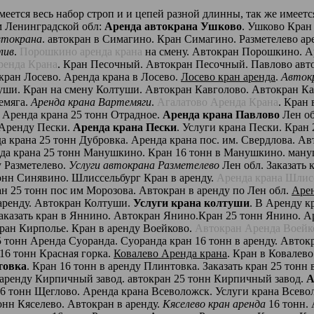
еется весь набор строп и и цепей разной длинны, так же име
м Ленинградской обл:
Аренда автокрана Ушково
. Ушково Кран
втокрана
. автокран в Симагино. Кран Симагино. Разметелево ар
лив
.
Порошкино аренда крана
на смену. Автокран Порошкино. А
ренда Крана
. Кран Песочный. Автокран Песочный. Павлово авто
кран Лосево. Аренда крана в Лосево.
Лосево кран аренда
.
Авток
туши. Кран на смену Колтуши. Автокран Кавголово. Автокран К
емяга.
Аренда крана Вартемяги
.
Агалатово Аренда Крана
. Кран
. Аренда крана 25 тонн Отрадное.
Аренда крана Павлово
Лен о
 Аренду Пески.
Аренда крана Пески
. Услуги крана Пески. Кран
 крана 25 тонн Дубровка. Аренда крана пос. им. Свердлова. Авт
да крана 25 тонн Манушкино. Кран 16 тонн в Манушкино. ману
у Разметелево.
Услуги автокрана Разметелево
Лен обл. Заказать 
онн Синявино. Шлиссельбург Кран в аренду.
Аренда крана Шлис
ан 25 тонн пос им Морозова. Автокран в аренду по Лен обл.
Арен
 аренду. Автокран Колтуши.
Услуги крана колтуши
. В Аренду к
Заказать кран в Яннино. Автокран Янино.Кран 25 тонн Янино. А
кран Кирполье. Кран в аренду Воейково.
Автокран Аренда Воейк
5 тонн Аренда Суоранда. Суоранда кран 16 тонн в аренду. Авто
 16 тонн Красная горка.
Ковалево Аренда крана
. Кран в Ковалево
товка
. Кран 16 тонн в аренду Плинтовка. Заказать кран 25 тонн
в аренду Кирпичный завод. автокран 25 тонн Кирпичный завод.
А
16 тонн Щеглово. Аренда крана Всеволожск. Услуги крана Всево
онн Кяселево. Автокран в аренду.
Кяселево кран аренда
16 тонн. 