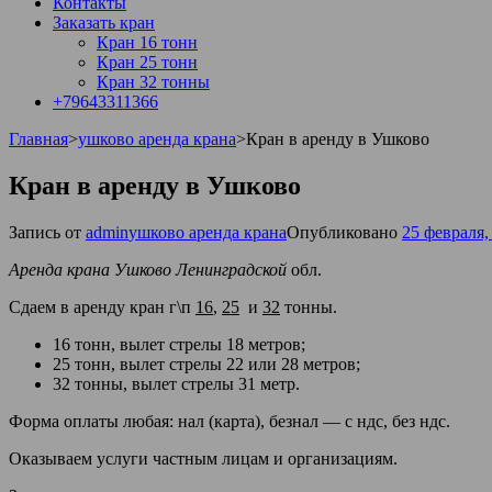
Контакты
Заказать кран
Кран 16 тонн
Кран 25 тонн
Кран 32 тонны
+79643311366
Главная
>
ушково аренда крана
>
Кран в аренду в Ушково
Кран в аренду в Ушково
Запись от
admin
ушково аренда крана
Опубликовано
25 февраля,
Аренда крана Ушково Ленинградской
обл.
Сдаем в аренду кран г\п
16
,
25
и
32
тонны.
16 тонн, вылет стрелы 18 метров;
25 тонн, вылет стрелы 22 или 28 метров;
32 тонны, вылет стрелы 31 метр.
Форма оплаты любая: нал (карта), безнал — с ндс, без ндс.
Оказываем услуги частным лицам и организациям.