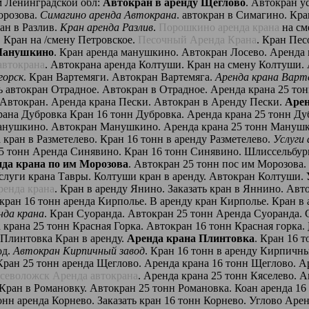
м Ленинградской обл:
Автокран в аренду Щеглово
. Автокран у
орозова.
Симагино аренда Автокрана
. автокран в Симагино. Кра
ран в Разлив.
Кран аренда Разлив
.
Порошкино аренда крана
на см
. Кран на /смену Петровское.
Песочный Аренда Крана
. Кран Пес
Манушкино
. Кран аренда манушкино. Автокран Лосево. Аренда 
автокрана
. Автокрана аренда Колтуши. Кран на смену Колтуши.
горск
. Кран Вартемяги. Автокран Вартемяга.
Аренда крана Варт
ть автокран Отрадное. Автокран в Отрадное. Аренда крана 25 то
 Автокран. Аренда крана Пески. Автокран в Аренду Пески.
Арен
рана Дубровка Кран 16 тонн Дубровка. Аренда крана 25 тонн Дуб
Манушкино. Автокран Манушкино. Аренда крана 25 тонн Манушк
 кран в Разметелево. Кран 16 тонн в аренду Разметелево.
Услуги
25 тонн Аренда Синявино. Кран 16 тонн Синявино. Шлиссельбур
да крана по им Морозова
. Автокран 25 тонн пос им Морозова.
Услуги крана Тавры. Колтуши кран в аренду. Автокран Колтуши.
ренда крана
. Кран в аренду Янино. Заказать кран в Яннино. Ав
кран 16 тонн аренда Кирполье. В аренду кран Кирполье. Кран в
нда крана
. Кран Суоранда. Автокран 25 тонн Аренда Суоранда. 
а крана 25 тонн Красная Горка. Автокран 16 тонн Красная горка.
 Плинтовка Кран в аренду.
Аренда крана Плинтовка
. Кран 16 
од.
Автокран Кирпичный завод
. Кран 16 тонн в аренду Кирпичн
Кран 25 тонн аренда Щеглово. Аренда крана 16 тонн Щеглово. А
севоложск Аренда автокрана
. Аренда крана 25 тонн Кяселево. А
 Кран в Романовку. Автокран 25 тонн Романовка. Коан аренда 1
онн аренда Корнево. Заказать кран 16 тонн Корнево. Углово Аре