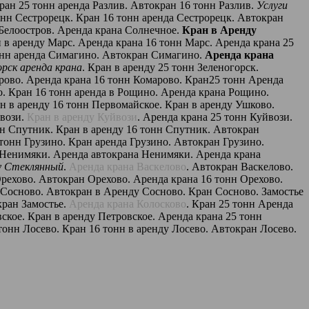
Кран 25 тонн аренда Разлив. Автокран 16 тонн Разлив.
Услуги
онн Сестрорецк. Кран 16 тонн аренда Сестрорецк. Автокран
 Белоостров. Аренда крана Солнечное.
Кран в Аренду
 в аренду Марс. Аренда крана 16 тонн Марс. Аренда крана 25
тонн аренда Симагино. Автокран Симагино.
Аренда крана
орск аренда крана
. Кран в аренду 25 тонн Зеленогорск.
арово. Аренда крана 16 тонн Комарово. Кран25 тонн Аренда
. Кран 16 тонн аренда в Рощино. Аренда крана Рощино.
н в аренду 16 тонн Первомайское. Кран в аренду Ушково.
йвози.
Кран в аренду Куйвози
. Аренда крана 25 тонн Куйвози.
нн Спутник. Кран в аренду 16 тонн Спутник. Автокран
 тонн Грузино. Кран аренда Грузино. Автокран Грузино.
 Ненимяки. Аренда автокрана Ненимяки. Аренда крана
у Стеклянный
.
Аренда крана Васкелово
. Автокран Васкелово.
Орехово. Автокран Орехово. Аренда крана 16 тонн Орехово.
а Сосново. Автокран в Аренду Сосново. Кран Сосново. Замостье
кран Замостье.
Аренда крана Колосково
. Кран 25 тонн Аренда
ское. Кран в аренду Петровское. Аренда крана 25 тонн
тонн Лосево. Кран 16 тонн в аренду Лосево. Автокран Лосево.