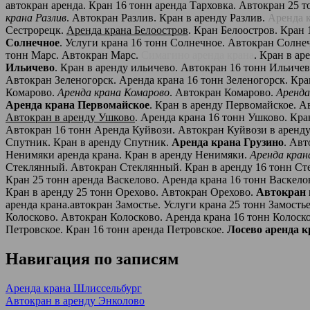
автокран аренда. Кран 16 тонн аренда Тарховка. Автокран 25 
крана Разлив
. Автокран Разлив. Кран в аренду Разлив.
Аренда 
Сестрорецк.
Аренда крана Белоостров
. Кран Белоостров. Кран
Солнечное
. Услуги крана 16 тонн Солнечное. Автокран Солне
тонн Марс. Автокран Марс.
Симагино аренда крана
. Кран в а
Ильичево
. Кран в аренду ильичево. Автокран 16 тонн Ильиче
Автокран Зеленогорск. Аренда крана 16 тонн Зеленогорск. Кр
Комарово.
Аренда крана Комарово
. Автокран Комарово.
Аренда
Аренда крана Первомайское
. Кран в аренду Первомайское. А
Автокран в аренду Ушково
. Аренда крана 16 тонн Ушково. Кр
Автокран 16 тонн Аренда Куйвози. Автокран Куйвози в аренду
Спутник. Кран в аренду Спутник.
Аренда крана Грузино
. Авт
Ненимяки аренда крана. Кран в аренду Ненимяки.
Аренда кран
Стеклянный. Автокран Стеклянный. Кран в аренду 16 тонн Ст
Кран 25 тонн аренда Васкелово. Аренда крана 16 тонн Васкел
Кран в аренду 25 тонн Орехово. Автокран Орехово.
Автокран 
аренда крана.автокран Замостье. Услуги крана 25 тонн Замость
Колосково. Автокран Колосково. Аренда крана 16 тонн Колоск
Петровское. Кран 16 тонн аренда Петровское.
Лосево аренда к
Навигация по записям
Аренда крана Шлиссельбург
Автокран в аренду Энколово