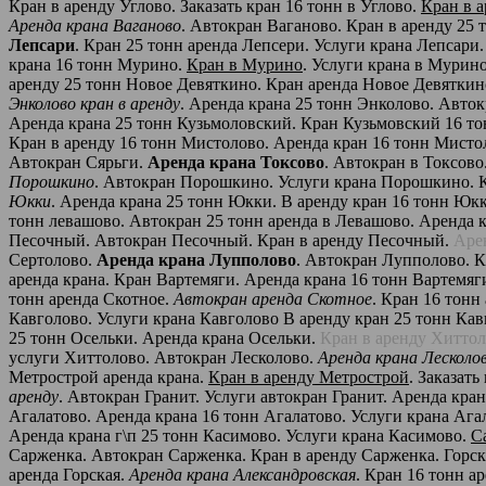
Кран в аренду Углово. Заказать кран 16 тонн в Углово.
Кран в а
Аренда крана Ваганово
. Автокран Ваганово. Кран в аренду 25
Лепсари
. Кран 25 тонн аренда Лепсери. Услуги крана Лепсари
крана 16 тонн Мурино.
Кран в Мурино
. Услуги крана в Мурино
аренду 25 тонн Новое Девяткино. Кран аренда Новое Девяткин
Энколово кран в аренду
. Аренда крана 25 тонн Энколово. Авто
Аренда крана 25 тонн Кузьмоловский. Кран Кузьмовский 16 то
Кран в аренду 16 тонн Мистолово. Аренда кран 16 тонн Мисто
Автокран Сярьги.
Аренда крана Токсово
. Автокран в Токсово
Порошкино
. Автокран Порошкино. Услуги крана Порошкино. 
Юкки
. Аренда крана 25 тонн Юкки. В аренду кран 16 тонн Ю
тонн левашово. Автокран 25 тонн аренда в Левашово. Аренда 
Песочный. Автокран Песочный. Кран в аренду Песочный.
Аре
Сертолово.
Аренда крана Лупполово
. Автокран Лупполово. К
аренда крана. Кран Вартемяги. Аренда крана 16 тонн Вартемяг
тонн аренда Скотное.
Автокран аренда Скотное
. Кран 16 тонн
Кавголово. Услуги крана Кавголово В аренду кран 25 тонн Кав
25 тонн Осельки. Аренда крана Осельки.
Кран в аренду Хитто
услуги Хиттолово. Автокран Лесколово.
Аренда крана Лесколо
Метрострой аренда крана.
Кран в аренду Метрострой
. Заказат
аренду
. Автокран Гранит. Услуги автокран Гранит. Аренда кран
Агалатово. Аренда крана 16 тонн Агалатово. Услуги крана Ага
Аренда крана г\п 25 тонн Касимово. Услуги крана Касимово.
С
Сарженка. Автокран Сарженка. Кран в аренду Сарженка. Горска
аренда Горская.
Аренда крана Александровская
. Кран 16 тонн а