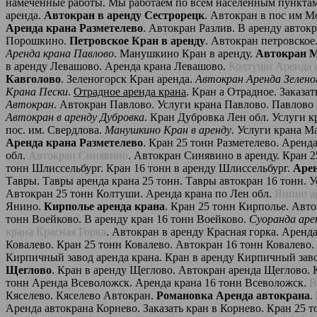
намеченные работы. Мы работаем по всем населенным пункта
аренда.
Автокран в аренду Сестрорецк
. Автокран в пос им М
Аренда крана Разметелево
. Автокран Разлив. В аренду авток
Порошкино.
Петровское Кран в аренду
. Автокран петровское
Аренда крана Павлово
. Манушкино Кран в аренду.
Автокран 
в аренду Левашово. Аренда крана Левашово.
Колтуши Аренда 
Кавголово
. Зеленогорск Кран аренда.
Автокран Аренда Зелено
Крана Пески
.
Отрадное аренда крана
. Кран а Отрадное. Заказа
Автокран
. Автокран Павлово. Услуги крана Павлово. Павлово
Автокран в аренду Дубровка
. Кран Дубровка Лен обл. Услуги к
пос. им. Свердлова.
Манушкино Кран в аренду
. Услуги крана 
Аренда крана Разметелево
. Кран 25 тонн Разметелево. Аренда
обл.
Автокран Синявино
. Автокран Синявино в аренду. Кран 
тонн Шлиссельбург. Кран 16 тонн в аренду Шлиссельбург.
Арен
Тавры. Тавры аренда крана 25 тонн. Тавры автокран 16 тонн. 
Автокран 25 тонн Колтуши. Аренда крана по Лен обл.
Янино а
Янино.
Кирполье аренда крана
. Кран 25 тонн Кирполье. Авто
тонн Воейково. В аренду кран 16 тонн Воейково.
Суоранда аре
крана Красная Горка
. Автокран в аренду Красная горка. Аренд
Ковалево. Кран 25 тонн Ковалево. Автокран 16 тонн Ковалево.
Кирпичный завод аренда крана. Кран в аренду Кирпичный зав
Щеглово
. Кран в аренду Щеглово. Автокран аренда Щеглово. 
тонн Аренда Всеволожск. Аренда крана 16 тонн Всеволожск.
В
Кяселево. Кяселево Автокран.
Романовка Аренда автокрана
.
Аренда автокрана Корнево. Заказать кран в Корнево. Кран 25 т