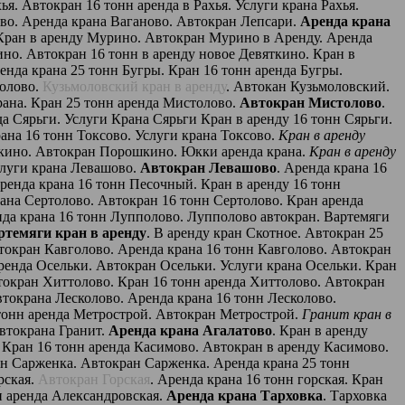
хья. Автокран 16 тонн аренда в Рахья. Услуги крана Рахья.
ово. Аренда крана Ваганово. Автокран Лепсари.
Аренда крана
. Кран в аренду Мурино. Автокран Мурино в Аренду. Аренда
ино. Автокран 16 тонн в аренду новое Девяткино. Кран в
енда крана 25 тонн Бугры. Кран 16 тонн аренда Бугры.
колово.
Кузьмоловский кран в аренду
. Автокан Кузьмоловский.
рана. Кран 25 тонн аренда Мистолово.
Автокран Мистолово
.
да Сярьги. Услуги Крана Сярьги Кран в аренду 16 тонн Сярьги.
рана 16 тонн Токсово. Услуги крана Токсово.
Кран в аренду
кино. Автокран Порошкино. Юкки аренда крана.
Кран в аренду
слуги крана Левашово.
Автокран Левашово
. Аренда крана 16
ренда крана 16 тонн Песочный. Кран в аренду 16 тонн
рана Сертолово. Автокран 16 тонн Сертолово. Кран аренда
нда крана 16 тонн Лупполово. Лупполово автокран. Вартемяги
ртемяги кран в аренду
. В аренду кран Скотное. Автокран 25
токран Кавголово. Аренда крана 16 тонн Кавголово. Автокран
аренда Осельки. Автокран Осельки. Услуги крана Осельки. Кран
токран Хиттолово. Кран 16 тонн аренда Хиттолово. Автокран
втокрана Лесколово. Аренда крана 16 тонн Лесколово.
5 тонн аренда Метрострой. Автокран Метрострой.
Гранит кран в
автокрана Гранит.
Аренда крана Агалатово
. Кран в аренду
. Кран 16 тонн аренда Касимово. Автокран в аренду Касимово.
нн Сарженка. Автокран Сарженка. Аренда крана 25 тонн
рская.
Автокран Горская
. Аренда крана 16 тонн горская. Кран
н аренда Александровская.
Аренда крана Тарховка
. Тарховка