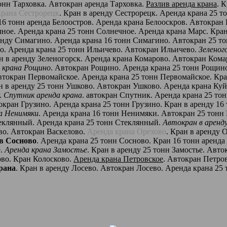
тонн Тарховка. Автокран аренда Тарховка.
Разлив аренда крана
. 
крана Сестрорецк
. Кран в аренду Сестрорецк. Аренда крана 25 т
 16 тонн аренда Белоостров. Аренда крана Белооскров. Автокран
чное. Аренда крана 25 тонн Солнечное. Аренда крана Марс. Кран
ренду Симагино. Аренда крана 16 тонн Симагино. Автокран 25 
во. Аренда крана 25 тонн Ильичево. Автокран Ильичево.
Зеленог
ан в аренду Зеленогорск. Аренда крана Комарово. Автокран Ком
 крана Рощино
. Автокран Рощино. Аренда крана 25 тонн Рощино
втокран Первомайское. Аренда крана 25 тонн Первомайское. Кра
ан в аренду 25 тонн Ушково. Автокран Ушково. Аренда крана Ку
.
Спутник аренда крана
. автокран Спутник. Аренда крана 25 то
окран Грузино. Аренда крана 25 тонн Грузино. Кран в аренду 16
а Ненимяки
. Аренда крана 16 тонн Ненимяки. Автокран 25 тонн
еклянный. Аренда крана 25 тонн Стеклянный.
Автокран в аренд
ово. Автокран Васкелово.
Аренда крана Орехово
. Кран в аренду 
в Сосново
. Аренда крана 25 тонн Сосново. Кран 16 тонн аренд
е.
Аренда крана Замостье
. Кран в аренду 25 тонн Замостье. Авто
ово. Кран Колосково.
Аренда крана Петровское
. Автокран Петров
рана
. Кран в аренду Лосево. Автокран Лосево. Аренда крана 25 