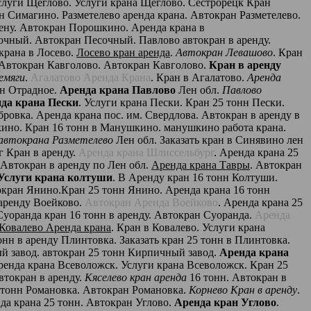
слуги Щеглово. Услуги крана Щеглово. Сестрорецк Кран
н Симагино. Разметелево аренда крана. Автокран Разметелево.
ену. Автокран Порошкино. Аренда крана в
очный. Автокран Песочный. Павлово автокран в аренду.
крана в Лосево.
Лосево кран аренда
.
Автокран Левашово
. Кран
 Автокран Кавголово. Автокран Кавголово.
Кран в аренду
емяги
.
Агалатово Аренда Крана
. Кран в Агалатово.
Аренда
нн Отрадное.
Аренда крана Павлово
Лен обл.
Павлово
да крана Пески
. Услуги крана Пески. Кран 25 тонн Пески.
ровка. Аренда крана пос. им. Свердлова. Автокран в аренду в
ино. Кран 16 тонн в Манушкино. манушкино работа крана.
 автокрана Разметелево
Лен обл. Заказать кран в Синявино лен
г Кран в аренду.
Аренда крана Шлиссельбург
. Аренда крана 25
 Автокран в аренду по Лен обл.
Аренда крана Тавры
. Автокран
Услуги крана колтуши
. В Аренду кран 16 тонн Колтуши.
токран Янино.Кран 25 тонн Янино. Аренда крана 16 тонн
 аренду Воейково.
Автокран Аренда Воейково
. Аренда крана 25
Суоранда кран 16 тонн в аренду. Автокран Суоранда.
Аренда
Ковалево Аренда крана
. Кран в Ковалево. Услуги крана
тонн в аренду Плинтовка. Заказать кран 25 тонн в Плинтовка.
ый завод. автокран 25 тонн Кирпичный завод.
Аренда крана
ренда крана Всеволожск. Услуги крана Всеволожск. Кран 25
втокран в аренду.
Кяселево кран аренда
16 тонн. Автокран в
6 тонн Романовка. Автокран Романовка.
Корнево Кран в аренду
.
нда крана 25 тонн. Автокран Углово.
Аренда кран Углово
.