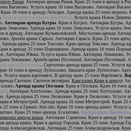
ренду Рахья
. Автокран аренда Рахья. Кран 25 тонн в аренду в Ра
 тонн Ваганово. Услуги крана 16 тонн Ваганово. Автокран Ваган
. Кран 16 тонн в аренду Лепсари. Аренда крана 25 тонн мурино
.
Кран в аренду в Новое Девяткино
. Услуги крана Новое Девятк
о.
Автокран аренда Бугры
. Кран в Буграх. Автокран Бугры. Ар
кран Энколово. Аренда кран 16 тонн Энколово. Услуги крана Эн
нн в аренду. Автокран Кузьмоловский. Мистолово аренда Авток
лово.
Аренда крана Сярьги
. Автокран Сярьги. Кран 25 тонн арен
. Аренда крана 25 тонн Токсово. Кран аренда Токсово. Аренда к
Кран в аренду 25 тонн Порошкино. Аренда крана 16 тонн Порош
кки. Автокран Юкки. Услуги крана Юкки. Автокран Левашово. У
крана Левашово.
Аренда крана Песочный
. Автокран Песочный. А
нда крана Сертолово
. Сертолово аренда крана 25 тонн. Услуги к
ран 16 тонн в аренду Лупполово. Заказать кран Лупполово. Аре
и. Услуги крана вартемяги. В аренду кран 25 тонн Вартемяги.
Ва
 аренда Скотное. Скотное автокран.
Кавголово Кран в аренду
. Ав
галово.
Аренда крана Осельки
. Кран в Осельки. Кран 16 тонн 
лово
. Автокран Хиттолово. Аренда крана 25 тонн Хиттолово. Ав
во
. Аренда крана 25 тонн Лесколово. Кран в Лесколово. Услуги а
ь кран в Метрострой. Аренда крана 16 тонн Метрострой. Кран 2
а 25 тонн в Гранит Лен обл. Кран 16 тонн аренда ранит. Услуги 
латово. Кран 25 тонн аренда Агалатово.
Аренда крана Касимово
арженка аренда крана
. Автокран Сарженка. Кран в аренду 16 то
я аренда крана. Кран в аренду Горская. Кран 25 тонн Аренда Го
ренда Александровская. Автокран 25 тонн Александровская. Кра