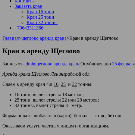
Контакты
Заказать кран
Кран 16 тонн
Кран 25 тонн
Кран 32 тонны
+79643311366
Главная
>
щеглово аренда крана
>
Кран в аренду Щеглово
Кран в аренду Щеглово
Запись от
admin
щеглово аренда крана
Опубликовано
25 февраля
Аренда крана Щеглово Ленинградской
обл.
Сдаем в аренду кран г\п
16
,
25
и
32
тонны.
16 тонн, вылет стрелы 18 метров;
25 тонн, вылет стрелы 22 или 28 метров;
32 тонны, вылет стрелы 31 метр.
Форма оплаты любая: нал (карта), безнал — с ндс, без ндс.
Оказываем услуги частным лицам и организациям.