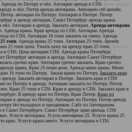
ан Аренда по Питеру и обл. Автокран аренда в СПб.
Кран аренда
городу и обл. Питер аренда автокрана.
Автокран спб аренда
.
 Питер. автокран по Питеру. Автокран в Питере. Питер
ербург в аренду автокран. Санкт Петербург аренда крана.
 обл. Автокран в аренду. Заказать автокран.
Аренда автокрана
ан. Аренда крана. Кран аренда по СПб. Автокран Аренда.
ренда по СПб. Автокран 16 тонн заказать на смену. Аренда
25 тонн
. Аренда крана 25 тонн. Автокран 25 тонн.
Аренда
ана 25 тонн цена. Узнать цену на аренду кран 25 тонн.
Аренда
на в СПб. Цена автокран СПб. Аренда крана Петербург.
нкт Петербург автокран в аренду. Автокран Санкт Петербург.
казать срочно кран. Автокран срочно заказать. Кран срочно
 аренду крана.
Кран 25 тонн цена
. Аренда мини крана. Мини
 кран 16 тонн по Питеру. Заказа крана по Питеру.
Заказать кран
в аренду. Заказать автокран в Питере. Заказать кран в СПб
ан по Питеру в аренду. Автокран заказать по Питеру. Питер
онн. Кран 25 тонн в СПб. Кран в аренду в СПб. Заказать кран в
тербург
. В аренду кран по Питеру. Кран Питер.
Кран по
окран в аренду по Питеру. Автокран по Питеру. Питер аренда
 Питеру без выходных и праздников. Сайт по Автокранам.
н в Санкт Петербурге. Санкт Петербург кран аренда. СПб
ных. Услуги автокрана.
Услуги автокрана 25
. Услуги крана 25
ть кран. Услуги крана авито. Услуги автокрана в СПб.