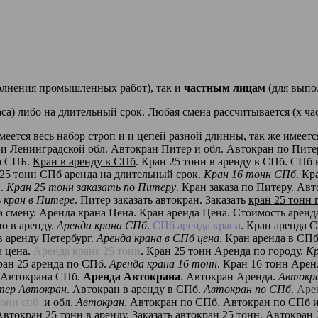
олнения промышленных работ), так и
частным лицам
(для выпо
аса) либо на длительный срок. Любая смена рассчитывается (х час
еется весь набор строп и и цепей разной длинны, так же име
 и Ленинградской обл. Автокран Питер и обл. Автокран по Пите
по СПБ.
Кран в аренду в СПб
. Кран 25 тонн в аренду в СПб. СПб 
 25 тонн СПб аренда на длительный срок.
Кран 16 тонн СПб
. Кр
н.
Кран 25 тонн заказать по Питеру
. Кран заказа по Питеру. Ав
 кран в Питере
. Питер заказать автокран. Заказать
кран 25 тонн 
 смену. Аренда крана Цена. Кран аренда Цена. Стоимость аренда
но в аренду.
Аренда крана СПб
.
СПб аренда крана
. Кран аренда 
в аренду Петербург.
Аренда крана в СПб цена
. Кран аренда в СПб
а цена.
Аренда крана 25 тонн
. Кран 25 тонн Аренда по городу.
Кр
кран 25 аренда по СПб.
Аренда крана 16 тонн
. Кран 16 тонн Арен
 Автокрана СПб.
Аренда Автокрана
. Автокран Аренда.
Автокр
тер Автокран
. Автокран в аренду в СПб.
Автокран по СПб
.
Аре
тонн спб
и обл.
Автокран
. Автокран по СПб. Автокран по СПб и 
Автокран 25 тонн в аренду. Заказать автокран 25 тонн. Автокран