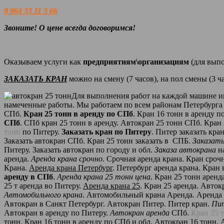
8 964 33 11 3 66
Звоните! О цене всегда договоримся!
Оказываем услуги как
предприятиям\организациям
(для вып
ЗАКАЗАТЬ КРАН
можно на смену (7 часов), на пол смены (3 ч
Для выполнения работ на каждой машине им
намеченные работы. Мы работаем по всем районам Петербурга
СПб.
Кран 25 тонн в аренду по СПб
. Кран 16 тонн в аренду 
СПб
. СПб кран 25 тонн в аренду. Автокран 25 тонн СПб. Кран
тонн
по Питеру.
Заказать кран по Питеру
. Питер заказать кра
Заказать автокран СПб. Кран 25 тонн заказать в СПБ.
Заказать
Питеру. Заказать автокран по городу и обл.
Заказа автокрана
на
аренда.
Аренда крана срочно
. Срочная аренда крана. Кран сроч
Крана.
Аренда крана Петербург
. Петербург аренда крана. Кран 
аренду в СПб
.
Аренда крана 25 тонн цена
. Кран 25 тонн аренд
25 т аренда во Питеру.
Аренда крана 25
. Кран 25 аренда. Авто
Автомобильного крана
. Автомобильный крана Аренда. Аренда
Автокран в Санкт Петербург. Автокран Питер. Питер кран.
Пи
Автокран в аренду по Питеру.
Автокран аренда
СПб.
Кран 25 
тонн.
Кран 16 тонн в аренду по СПб
и обл. Автокран 16 тонн. 