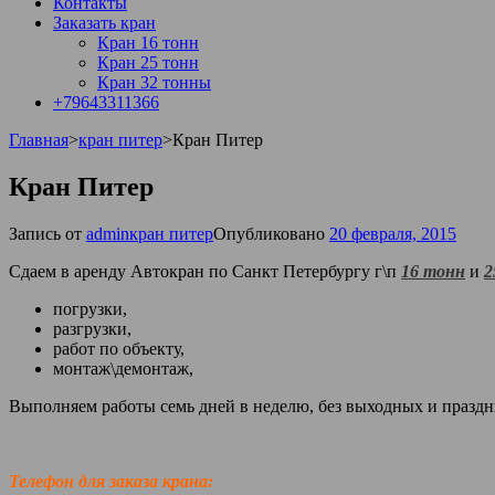
Контакты
Заказать кран
Кран 16 тонн
Кран 25 тонн
Кран 32 тонны
+79643311366
Главная
>
кран питер
>
Кран Питер
Кран Питер
Запись от
admin
кран питер
Опубликовано
20 февраля, 2015
Сдаем в аренду Автокран по Санкт Петербургу г\п
16 тонн
и
2
погрузки,
разгрузки,
работ по объекту,
монтаж\демонтаж,
Выполняем работы семь дней в неделю, без выходных и празд
Телефон для заказа крана: