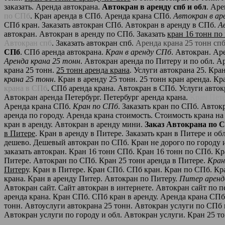
заказать. Аренда автокрана.
Автокран в аренду спб и обл
. Аре
по СПб
. Кран аренда в СПб. Аренда крана СПб.
Автокран в ар
СПб кран. Заказать автокран СПб. Автокран в аренду в СПб.
А
автокран. Автокран в аренду по СПб. Заказать
кран 16 тонн по
Автокран спб
. Заказать автокран спб.
Аренда крана 25 тонн сп
СПб
. СПб аренда автокрана.
Кран в аренду СПб
. Автокран. Ар
Аренда крана 25 тонн
. Автокран аренда по Питеру и по обл. А
крана 25 тонн.
25 тонн аренда крана
. Услуги автокрана 25. Кра
крана 25 тонн
. Кран в аренду 25 тонн. 25 тонн кран аренда. Кр
крана в СПб
. СПб аренда крана. Автокран в СПб. Услуги авто
Автокран аренда Петербург. Петербург аренда крана.
Кран Пете
Аренда крана СПб.
Кран по СПб
. Заказать кран по СПб. Авток
аренда по городу. Аренда крана стоимость. Стоимость крана на
кран в аренду. Автокран в аренду мини.
Заказ Автокрана по 
в Питере
. Кран в аренду в Питере. Заказать кран в Питере и обл
дешево. Дешевый автокран по СПб. Кран не дорого по городу 
заказать автокран. Кран 16 тонн СПб. Кран 16 тонн по СПб. К
Питере. Автокран по СПб. Кран 25 тонн аренда в Питере.
Кран
Питеру
. Кран в Питере. Кран СПб. СПб кран. Кран по СПб. Кр
крана. Кран в аренду Питер. Автокран по Питеру.
Питер аренд
Автокран сайт. Сайт автокран в интернете. Автокран сайт по 
аренда крана. Кран СПб. СПб кран в аренду. Аренда крана СПб
тонн. Автоуслуги автокрана 25 тонн. Автокран услуги по СПб и
Автокран услуги по городу и обл. Автокран услуги. Кран 25 то