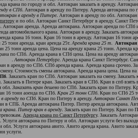
нда крана по городу и обл. Автокран заказать в аренду. Автокр
енду в СПб
. Автокран в аренду по Питеру. Аренда автокрана по 
втокран в аренду в Питере.
Автокран в аренду по обл. Автокран
 питеру
и по обл. Автокран Санкт Петербург в аренду. Санкт Пет
б
. Автокран аренда. Аренда автокрана. Автокран аренда по СПб и
енда автомобильного крана. Автокран в аренду. Заказать автокр
ренда крана 16 тонн. Кран 16 тонн в аренду. Автокран 16 тонн а
н 25 тонн аренда. кран аренда 25т.
Аренда крана 25 т
.
Автокран 
ан 25 тонн аренда цена. Цена на аренду крана 25 тонн. Аренда кр
крана по СПб. Аренда крана в СПб цена. Цена на аренду автокра
рбург
.
Автокран Петербург
. Аренда крана Санкт Петербург. Са
ран в аренду по СПб. СПб аренда крана. Аренда крана срочно. За
 смену. Стоимость смены автокрана. Аренда крана цена. Цена на
СПб
. Заказать кран по СПб. Автокран заказать на смену. Заказать
. Заказать в Питере кран. Заказать кран в СПб. Кран в спб взять 
и обл.
Заказать кран дешево
по СПб. Заказать кран по Питеру. Кр
ран 16 тонн аоенда по СПб.
Кран 25 тонн СПб
. Кран по СПб 25 т
 в аренду по СПб
. Кран по Питеру в аренду.
Автокран Санкт Пе
ан в СПБ. Аренда автокрана Питер. Питер аренда автокрана. Авт
а крана
.
Питер кран в аренду
. Закзать кран по Питеру. Кран по
перевозкам.
Аренда крана по Санкт Петербургу
. Заказать Автокра
. Услуги автокрана по Питеру и обл. Автокран услуги без выход
 обл. Услуги автокрана авито. Авито аренда крана. Авито заказа
нн услуги.