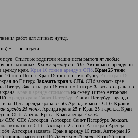
лнения работ для личных нужд).
ов) + 1 час подачи.
ется паук. Опытные водители машинисты выполнят любые
ру без выходных.
Кран в аренду по СПб
. Автокран в аренду по
в аренду кран.
Кран 16 тонн в аренду в СПб
.
Кран 25 тонн
ан 16 тонн Питер. Кран 16 тонн по Петербургу.
Автокран 16
токран по Питеру.
Заказать кран в СПб
. СПб заказать кран.
по Питеру
. Заказать кран 16 тонн по Питеру. Заказ автокрана по
 крана.
Кран в аренду стоимость
на смену. Питер Автокран
СПб.
Аренда крана Санкт Петербург
. Санкт Петербург аренда
 цена. Цена аренда крана в спб. Аренда крана в СПб.
Кран в
ан аренда 25 тонн
. Аренда крана 25 т. Кран 25 т аренда. Кран
да по СПб. Аренда Крана. Кран аренда.
Аренда
ан СПб
. СПб Автокран. Автокран Санкт Петербург. Заказать
нда автокрана в СПб
. Автокран 25 тонн. Автокран Аренда.
обл. Автокран заказать. Кран в аренду 16 тонн. Автокран 16
 25 тонн на смену по СПб.
Автокран 25 тонн
. Кран 25 тонн