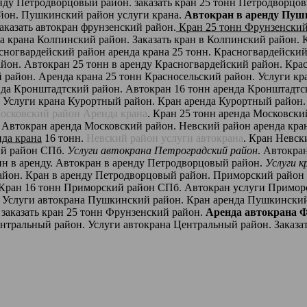
енду Петродворцовый район. заказать кран 25 тонн Петродворцо
айон. Пушкинский район услуги крана.
Автокран в аренду Пуш
казать автокран фрунзенский район.
Кран 25 тонн Фрунзенский
крана Колпинский район. Заказать кран в Колпинский район. К
ногвардейский район аренда крана 25 тонн. Красногвардейский 
йон. Автокран 25 тонн в аренду Красногвардейский район. Крас
й район. Аренда крана 25 тонн Красносельский район. Услуги к
нда Кронштадтcкий район. Автокран 16 тонн аренда Кронштадтc
 Услуги крана Курортный район. Кран аренда Курортный район. 
осковский район Аренда крана
. Кран 25 тонн аренда Московски
. Автокран аренда Московский район. Невский район аренда кра
нда крана
16 тонн.
Невский район услуги автокрана
. Кран Невск
кий район СПб.
Услуги автокрана Петроградский район
. Автокра
нн в аренду. Автокран в аренду Петродворцовый район.
Услуги 
йон. Кран в аренду Петродворцовый район. Приморский район 
 Кран 16 тонн Приморский район СПб. Автокран услуги Примор
. Услуги автокрана Пушкинский район. Кран аренда Пушкинский
 заказать кран 25 тонн Фрунзенский район.
Аренда автокрана 
ентральный район. Услуги автокрана Центральный район. Заказат