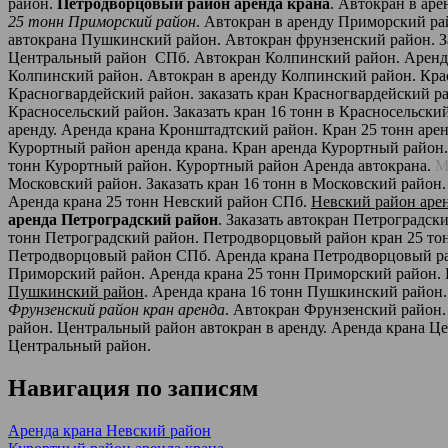
район.
Петродворцовый район аренда крана
. Автокран в ар
25 тонн Приморский район
. Автокран в аренду Приморский р
автокрана Пушкинский район. Автокран фрунзенский район. За
Центральный район СПб. Автокран Колпинский район. Аренда 
Колпинский район. Автокран в аренду Колпинский район. Крас
Красногвардейский район. заказать кран Красногвардейский ра
Красносельский район. Заказать кран 16 тонн в Красносельски
аренду. Аренда крана Кронштадтcкий район. Кран 25 тонн аре
Курортный район аренда крана. Кран аренда Курортный район.
тонн Курортный район. Курортный район Аренда автокрана.
М
Московский район. Заказать кран 16 тонн в Московский район
Аренда крана 25 тонн Невский район СПб.
Невский район аре
аренда Петроградский район
. Заказать автокран Петроградс
тонн Петроградский район. Петродворцовый район кран 25 то
Петродворцовый район СПб. Аренда крана Петродворцовый ра
Приморский район. Аренда крана 25 тонн Приморский район.
Пушкинский район
. Аренда крана 16 тонн Пушкинский район
Фрунзенский район кран аренда
. Автокран Фрунзенский район.
район. Центральный район автокран в аренду. Аренда крана Ц
Центральный район.
Навигация по записям
Аренда крана Невский район