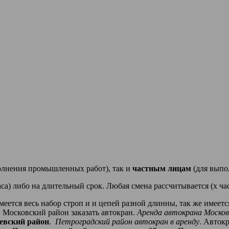
олнения промышленных работ), так и
частным лицам
(для выпо
аса) либо на длительный срок. Любая смена рассчитывается (х час
еется весь набор строп и и цепей разной длинны, так же име
 Московский район заказать автокран.
Аренда автокрана Москов
евский район
.
Петроградский район автокран в аренду
. Авток