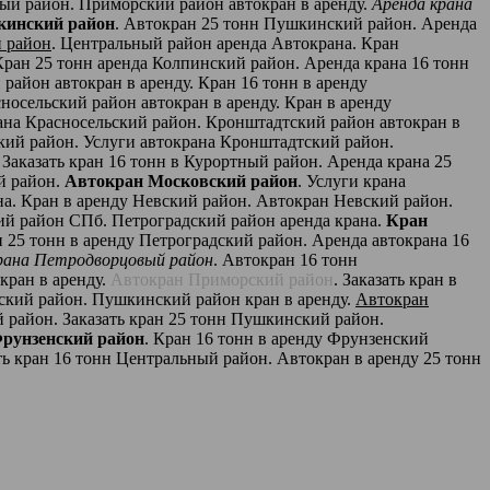
вый район. Приморский район автокран в аренду.
Аренда крана
кинский район
. Автокран 25 тонн Пушкинский район. Аренда
 район
. Центральный район аренда Автокрана. Кран
ран 25 тонн аренда Колпинский район. Аренда крана 16 тонн
район автокран в аренду. Кран 16 тонн в аренду
носельский район автокран в аренду. Кран в аренду
рана Красносельский район. Кронштадтcкий район автокран в
кий район. Услуги автокрана Кронштадтcкий район.
Заказать кран 16 тонн в Курортный район. Аренда крана 25
й район.
Автокран Московский район
. Услуги крана
на. Кран в аренду Невский район. Автокран Невский район.
ий район СПб. Петроградский район аренда крана.
Кран
н 25 тонн в аренду Петроградский район. Аренда автокрана 16
крана Петродворцовый район
. Автокран 16 тонн
кран в аренду.
Автокран Приморский район
. Заказать кран в
ский район. Пушкинский район кран в аренду.
Автокран
 район. Заказать кран 25 тонн Пушкинский район.
Фрунзенский район
. Кран 16 тонн в аренду Фрунзенский
ь кран 16 тонн Центральный район. Автокран в аренду 25 тонн