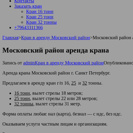
Контакты
Заказать кран
Кран 16 тонн
Кран 25 тонн
Кран 32 тонны
+79643311366
Главная
>
Кран в аренду Московский район
>
Московский район 
Московский район аренда крана
Запись от
admin
Кран в аренду Московский район
Опубликован
Аренда крана Московский район г. Санкт Петербург.
Предлагаем в аренду кран г/п
16,
25
и
32
тонны.
16 тонн
, вылет стрелы 18 метров;
25 тонн
, вылет стрелы 22 или 28 метров;
32 тонны
, вылет стрелы 31 метр.
Форма оплаты любая: нал (карта), безнал — с ндс, без ндс.
Оказываем услуги частным лицам и организациям.