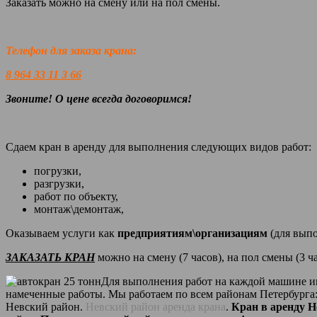
Заказать можно на смену или на пол смены.
Телефон для заказа крана:
8 964 33 11 3 66
Звоните! О цене всегда договоримся!
Сдаем кран в аренду для выполнения следующих видов работ:
погрузки,
разгрузки,
работ по объекту,
монтаж\демонтаж,
Оказываем услуги как
предприятиям\организациям
(для вып
ЗАКАЗАТЬ КРАН
можно на смену (7 часов), на пол смены (3 ч
Для выполнения работ на каждой машине им
намеченные работы. Мы работаем по всем районам Петербурга:
Невский район.
Невский район аренда крана
.
Кран в аренду Н