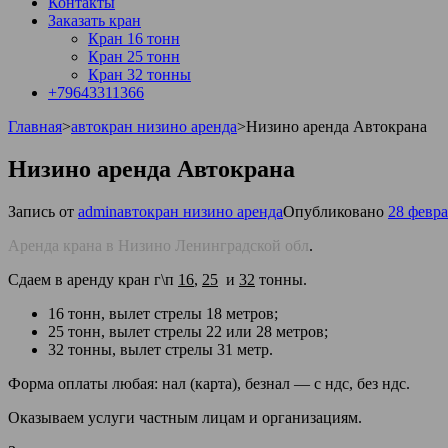
Контакты
Заказать кран
Кран 16 тонн
Кран 25 тонн
Кран 32 тонны
+79643311366
Главная
>
автокран низино аренда
>
Низино аренда Автокрана
Низино аренда Автокрана
Запись от
admin
автокран низино аренда
Опубликовано
28 февра
Аренда крана в Низино Ленинградской обл
.
Сдаем в аренду кран г\п
16
,
25
и
32
тонны.
16 тонн, вылет стрелы 18 метров;
25 тонн, вылет стрелы 22 или 28 метров;
32 тонны, вылет стрелы 31 метр.
Форма оплаты любая: нал (карта), безнал — с ндс, без ндс.
Оказываем услуги частным лицам и организациям.