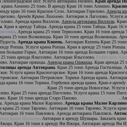
 Ленинградской обл: Услуги автокрана Низино.
Кран аренда Н
а крана Аннино 25 тонн. В аренду Кран 16 тонн Аннино.
Красно
ренду кран 16 тонн Красное Село. Автокран Горелово.
Аренда кр
Горелово.
Аренда Крана Лаголово
. Автокран в Лаголово. Услуги 
аголово. Аренда крана Виллози.
Аренда автокрана Виллози
. Кра
ы
. Кран в аренду Тайцы. Аренда крана 25 тонн Тайцы. Кран 16 
рволово
. Аренда крана 25 тонн Терволово. Кран 16 тонн аренда
 крана 25 тонн Волковицы. Кран 16 тонн аренда Волковицы.
Аре
 Пудость.
Аренда крана Кипень
. Автокран Кипень Кран 25 тонн
ренду Ропша. Услуги крана Ропша. Кран в аренду 25 тонн Ропша
онн большие Горки. Автокран 16 тонн аренда Большие горки. Аре
н 25 тонн аренда Яльгелево. Автокран Яльгелево.
Разбегаево Аре
гаево. Автокран оржицы.
Аренда крана Оржицы
. Кран аренда 25
стилицы аренда Автокрана
. Кран 25 тонн Аренда Гостилицы. А
ское. Услуги крана Красногорское. Кран 16 тонн аренда Красног
етровское. Автокран Петровское. Торики Аренда крана. Автокра
нда крана 16 тонн Торики. Горбунки аренда крана.
Кран в аренду
ренда крана Новоселье
. Кран 25 тонн аренда Новоселье. Услуги
лево. Кран 25 тонн аренда Пигелево. Услуги крана 15 тонн Пиг
ово. Кран 16 тонн аренда Старо Паново.
Аренда крана Ропша
. А
на. Аренда крана Малое Карлино.
Аренда крана Малое Карлино
а крана 25 тонн Тярлево. Автокран 16 тонн Тярлево. Услуги кра
 Автокран 16 тонн Павловск. Аренда автокрана Павловск.
Авток
енда крана Шушары
. Автокран в аренду Шушары. Заказать кр
 Ижора. Кран 16 тонн в аренду Ям Ижора. Автокран аренда Ям 