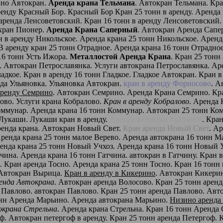
ино Автокран.
Аренда крана Тельмана
. Автокран Тельмана. Кра
ренду Красный Бор. Красный Бор Кран 25 тонн в аренду. Аренда
 аренда Ленсоветовский. Кран 16 тонн в аренду Ленсоветовский
окран Пионер.
Аренда Крана Саперный
. Автокран Аренда Сапе
н в аренду Никольское. Аренда крана 25 тонн Никольское. Арен
В аренду кран 25 тонн Отрадное. Аренда крана 16 тонн Отрадно
16 тонн Усть Ижора.
Металлостой Аренда Крана
. Кран 25 тонн
. Автокран Петрославянка. Услуги автокрана Петрославянка. Ар
ладкое. Кран в аренду 16 тонн Гладкое. Гладкое Автокран. Кран 
нда Ульяновка. Ульяновка Автокран.
кран в аренду Форносово
. А
аренду Семрино
. Автокран Семрино. Аренда Крана Семрино. Кр
ово. Услуги крана Кобралово.
Кран в аренду Кобралово
. Аренда 
Коммунар. Аренда крана 16 тонн Коммунар. Автокран 25 тонн Ко
 Лукаши. Лукаши кран в аренду.
Аренда автокран пудомяги
. Кра
ренда крана. Автокран Новый Свет.
Кран аренда Новый Свет
. А
ренда крана 25 тонн малое Верево. Аренда автокрана 16 тонн М
енда крана 25 тонн Новый Учхоз. Аренда крана 16 тонн Новый 
тчина. Аренда крана 16 тонн Гатчина. автокран в Гатчину. Кран 
. Кран аренда Тосно. Аренда крана 25 тонн Тосно. Кран 16 тонн
. Автокран Вырица.
Кран в аренду в Кикерино
. Автокран Кикерин
енда Автокрана
. Автокран аренда Волосово. Кран 25 тонн арен
н Павлово. автокран Павлово. Кран 25 тонн аренда Павлово. Авт
онн Аренда Марьино. Аренда автокрана Марьино.
Низино аренда
окрана Стрельна
. Аренда крана Стрельна. Кран 16 тонн Аренда 
ф. Автокран петергоф в аренду. Кран 25 тонн аренда Петергоф. 