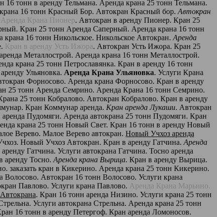
н 16 тонн в аренду Тельмана. Аренда крана 25 тонн Тельмана.
 крана 16 тонн Красный Бор. Автокран Красный бор.
Автокран
.
Аренда Крана Пионер
. Автокран в аренду Пионер. Кран 25
рный. Кран 25 тонн Аренда Саперный. Аренда крана 16 тонн
да крана 16 тонн Никольское. Никольское Автокран.
Аренда
е.
Кран в аренду Усть Ижора
. Автокран Усть Ижора. Кран 25
 аренда Металлострой. Аренда крана 16 тонн Металлострой.
енда крана 25 тонн Петрославянка. Кран в аренду 16 тонн
в аренду Ульяновка.
Аренда Крана Ульяновка
. Услуги Крана
втокран Форносово. Аренда крана Форносово. Кран в аренду
ан 25 тонн Аренда Семрино. Аренда Крана 16 тонн Семрино.
Крана 25 тонн Кобралово. Автокран Кобралово. Кран в аренду
ммунар. Кран Коммунар аренда.
Кран аренда Лукаши
. Автокран
н аренда Пудомяги. Аренда автокрана 25 тонн Пудомяги. Кран
ренда крана 25 тонн Новый Свет. Кран 16 тонн в аренду Новый
алое Верево. Малое Верево автокран.
Новый Учхоз аренда
Учхоз. Новый Учхоз Автокран. Кран в аренду Гатчина.
Аренда
в аренду Гатчина. Услуги автокрана Гатчина. Тосно аренда
 в аренду Тосно.
Аренда крана Вырица
. Кран в аренду Вырица.
о. заказать кран в Кикерино. Аренда крана 25 тонн Кикерино.
да Волосово. Автокран 16 тонн Волосово. Услуги крана
окран Павлово. Услуги крана Павлово.
Аренда Крана Марьино.
 Автокрана
. Кран 16 тонн аренда Низино. Услуги крана 25 тонн
Стрельна. Услуги автокрана Стрельна. Аренда крана 25 тонн
Кран 16 тонн в аренду Петергоф. Кран аренда Ломоносов.