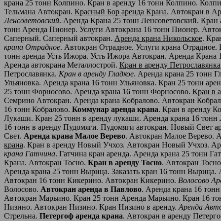
крана 25 тонн Колпино. Кран в аренду 16 тонн Колпино. Колп
Тельмана Автокран.
Красный Бор аренда Крана
. Автокран в А
Ленсоветовский
. Аренда Крана 25 тонн Ленсоветовский. Кран
тонн Аренда Пионер. Услуги Автокрана 16 тонн Пионер. Авт
Саперный. Саперный автокран.
Аренда крана Никольское
. Кра
крана Отрадное
. Автокран Отрадное. Услуги крана Отрадное. 
тонн аренда Усть Ижора. Усть Ижора Автокран. Аренда Крана 
Аренда автокрана Металлострой.
Кран в аренду Петрославянка
Петрославянка.
Кран в аренду Гладкое
. Аренда крана 25 тонн Г
Ульяновка. Аренда крана 16 тонн Ульяновка. Кран 25 тонн аре
25 тонн Форносово. Аренда крана 16 тонн Форносово.
Кран в 
Семрино Автокран. Аренда крана Кобралово. Автокран Кобрал
16 тонн Кобралово.
Коммунар аренда крана
. Кран в аренду 
Лукаши. Кран 25 тонн в аренду лукаши. Аренда крана 16 тонн
16 тонн в аренду Пудомяги. Пудомяги автокран. Новый Свет а
Свет.
Аренда крана Малое Верево
. Автокран Малое Верево. А
крана
. Кран в аренду Новый Учхоз. Автокран Новый Учхоз. Ар
крана Гатчина
. Гатчина кран аренда. Аренда крана 25 тонн Га
Крана. Автокран Тосно.
Кран в аренду Тосно
. Автокран Тосно
Аренда крана 25 тонн Вырица. Заказать кран 16 тонн Вырица
Автокран 16 тонн Кикерино. Автокран Кикерино.
Волосово Ар
Волосово.
Автокран аренда в Павлово
. Аренда крана 16 тон
Автокран Марьино. Кран 25 тонн Аренда Марьино. Кран 16 т
Низино. Автокран Низино. Кран Низино в аренду.
Аренда Авт
Стрельна.
Петергоф аренда крана
. Автокран в аренду Петерго