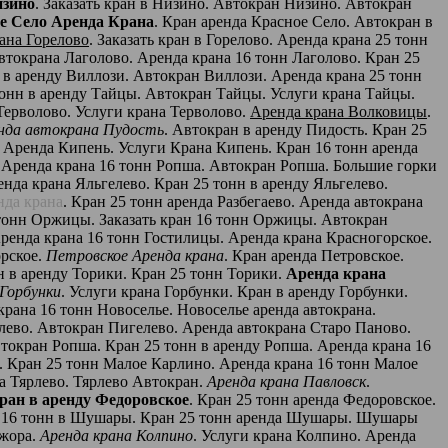
изино
. Заказать кран в Низино. Автокран Низино. Автокран
е Село Аренда Крана
. Кран аренда Красное Село. Автокран в
ана Горелово
. Заказать кран в Горелово. Аренда крана 25 тонн
автокрана Лаголово. Аренда крана 16 тонн Лаголово. Кран 25
н в аренду Виллози. Автокран Виллози. Аренда крана 25 тонн
тонн в аренду Тайцы. Автокран Тайцы. Услуги крана Тайцы.
 Терволово. Услуги крана Терволово.
Аренда крана Волковицы
.
нда автокрана Пудость
. Автокран в аренду Пидость. Кран 25
 Аренда Кипень. Услуги Крана Кипень. Кран 16 тонн аренда
. Аренда крана 16 тонн Ропша. Автокран Ропша. Большие горки
нда крана Яльгелево. Кран 25 тонн в аренду Яльгелево.
нда крана
. Кран 25 тонн аренда Разбегаево. Аренда автокрана
 тонн Оржицы. Заказать кран 16 тонн Оржицы. Автокран
ренда крана 16 тонн Гостилицы. Аренда крана Красногорское.
орское.
Петровское Аренда крана
. Кран аренда Петровское.
н в аренду Торики. Кран 25 тонн Торики.
Аренда крана
 Горбунки
. Услуги крана Горбунки. Кран в аренду Горбунки.
 крана 16 тонн Новоселье. Новоселье аренда автокрана.
елево. Автокран Пигелево. Аренда автокрана Старо Паново.
втокран Ропша. Кран 25 тонн в аренду Ропша. Аренда крана 16
. Кран 25 тонн Малое Карлино. Аренда крана 16 тонн Малое
на Тярлево. Тярлево Автокран.
Аренда крана Павловск
.
ран в аренду Федоровское
. Кран 25 тонн аренда Федоровское.
ан 16 тонн в Шушары. Кран 25 тонн аренда Шушары. Шушары
Ижора.
Аренда крана Колпино
. Услуги крана Колпино. Аренда