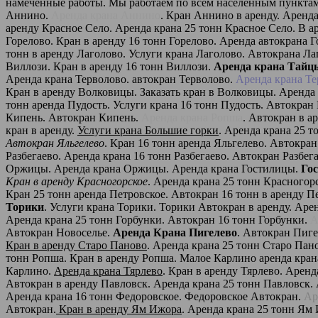
намеченные работы. Мы работаем по всем населенным пунктам
Аннино.
Аренда крана Аннино
. Кран Аннино в аренду. Аренд
аренду Красное Село. Аренда крана 25 тонн Красное Село. В а
Горелово. Кран в аренду 16 тонн Горелово. Аренда автокрана 
тонн в аренду Лаголово. Услуги крана Лаголово. Автокрана Л
Виллози. Кран в аренду 16 тонн Виллози.
Аренда крана Тайц
Аренда крана Терволово. автокран Терволово.
Аренда крана Те
Кран в аренду Волковицы. Заказать кран в Волковицы. Аренда
тонн аренда Пудость. Услуги крана 16 тонн Пудость. Автокран
Кипень. Автокран Кипень.
Аренда крана Ропша
. Автокран в а
кран в аренду.
Услуги крана Большие горки
. Аренда крана 25 т
Автокран Яльгелево
. Кран 16 тонн аренда Яльгелево. Автокра
Разбегаево. Аренда крана 16 тонн Разбегаево. Автокран Разбе
Оржицы. Аренда крана Оржицы. Аренда крана Гостилицы.
Го
Кран в аренду Красногорское
. Аренда крана 25 тонн Красногор
Кран 25 тонн аренда Петровское. Автокран 16 тонн в аренду П
Торики
. Услуги крана Торики. Торики Автокран в аренду. Аре
Аренда крана 25 тонн Горбунки. Автокран 16 тонн Горбунки.
А
Автокран Новоселье.
Аренда Крана Пигелево
. Автокран Пиге
Кран в аренду Старо Паново
. Аренда крана 25 тонн Старо Пан
тонн Ропша. Кран в аренду Ропша. Малое Карлино аренда кра
Карлино.
Аренда крана Тярлево
. Кран в аренду Тярлево. Аренд
Автокран в аренду Павловск. Аренда крана 25 тонн Павловск.
Аренда крана 16 тонн Федоровское. Федоровское Автокран.
Ар
Автокран.
Кран в аренду Ям Ижора
. Аренда крана 25 тонн Ям