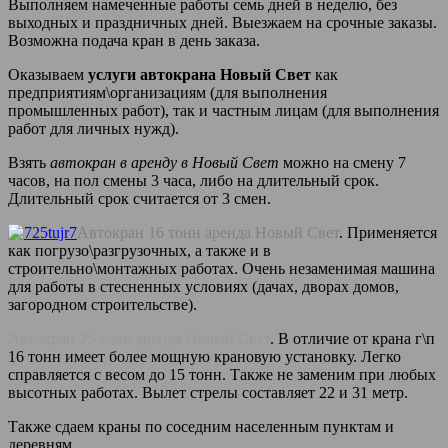
Выполняем намеченные работы семь дней в неделю, без
выходных и праздничных дней. Выезжаем на срочные заказы.
Возможна подача кран в день заказа.
Оказываем
услуги автокрана Новый Свет
как
предприятиям\организациям (для выполнения
промышленных работ), так и частным лицам (для выполнения
работ для личных нужд).
Взять
автокран в аренду в Новый Свет
можно на смену 7
часов, на пол смены 3 часа, либо на длительный срок.
Длительный срок считается от 3 смен.
Автокран 16 тонн аренда Новый Свет
. Применяется
как погрузо\разгрузочных, а также и в
строительно\монтажных работах. Очень незаменимая машина
для работы в стесненных условиях (дачах, дворах домов,
загородном строительстве).
Автокран 25 тонн аренда Новый Свет
. В отличие от крана г\п
16 тонн имеет более мощную крановую установку. Легко
справляется с весом до 15 тонн. Также не заменим при любых
высотных работах. Вылет стрелы составляет 22 и 31 метр.
Также сдаем краны по соседним населенным пунктам и
деревням.