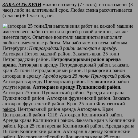
ЗАКАЗАТЬ КРАН
можно на смену (7 часов), на пол смены (3
часа) либо на длительный срок. Любая смена рассчитывается
(х часов) + 1 час подачи.
Для выполнения работ на каждой машине
имеется весь набор строп и и цепей разной длинны, так же
имеется паук. Опытные водители машинисты выполнят
любые намеченные работы. Мы работаем по всем районам
Петербурга:
Петроградский район автокран в аренду
.
Автокран Петроградский район. Заказать кран 25 тонн
Петроградский район.
Петродворцовый район аренда
крана
. Автокран в аренду Петродворцовый район. заказать
кран 25 тонн Петродворцовый район. Приморский район
автокран в аренду.
Аренда крана 25 тонн Приморский район
.
Автокран в аренду Приморский район. Пушкинский район
услуги крана.
Автокран в аренду Пушкинский район
.
Автокран 25 тонн Пушкинский район. Аренда автокрана
Пушкинский район. Автокран фрунзенский район. Заказать
автокран фрунзенский район.
Кран 25 тонн Фрунзенский
район
. Центральный район аренда Автокрана. Кран
Центральный район СПб. Автокран Колпинский район.
Аренда крана Колпинский район. Заказать кран в Колпинский
район. Кран 25 тонн аренда Колпинский район. Аренда крана
16 тонн Колпинский район. Автокран в аренду Колпинский
район. Красногвардейский район аренда крана 25 тонн.