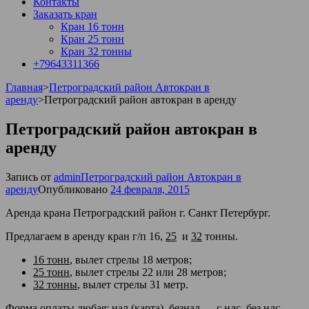
Контакты
Заказать кран
Кран 16 тонн
Кран 25 тонн
Кран 32 тонны
+79643311366
Главная
>
Петроградский район Автокран в
аренду
>
Петроградский район автокран в аренду
Петроградский район автокран в
аренду
Запись от
admin
Петроградский район Автокран в
аренду
Опубликовано
24 февраля, 2015
Аренда крана Петроградский район г. Санкт Петербург.
Предлагаем в аренду кран г/п
16,
25
и
32
тонны.
16 тонн
, вылет стрелы 18 метров;
25 тонн
, вылет стрелы 22 или 28 метров;
32 тонны
, вылет стрелы 31 метр.
Форма оплаты любая: нал (карта), безнал — с ндс, без ндс.