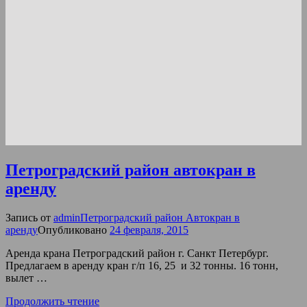
Петроградский район автокран в
аренду
Запись от
admin
Петроградский район Автокран в
аренду
Опубликовано
24 февраля, 2015
Аренда крана Петроградский район г. Санкт Петербург.
Предлагаем в аренду кран г/п 16, 25 и 32 тонны. 16 тонн,
вылет …
Продолжить чтение