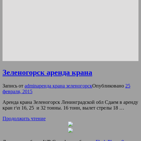
Зеленогорск аренда крана
Запись от
admin
аренда крана зеленогорск
Опубликовано
25
февраля, 2015
Аренда крана Зеленогорск Ленинградской обл Сдаем в аренду
кран г\п 16, 25 и 32 тонны. 16 тонн, вылет стрелы 18 …
Продолжить чтение