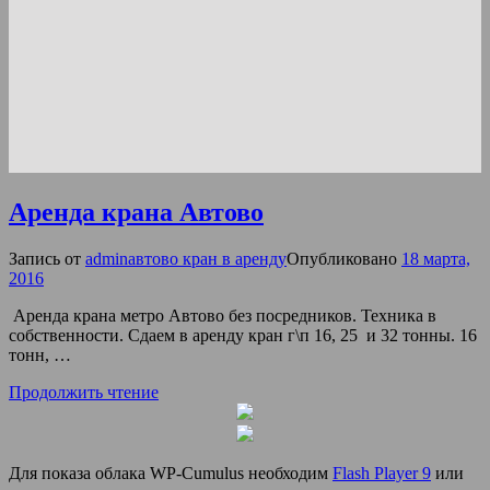
Аренда крана Автово
Запись от
admin
автово кран в аренду
Опубликовано
18 марта,
2016
Аренда крана метро Автово без посредников. Техника в
собственности. Сдаем в аренду кран г\п 16, 25 и 32 тонны. 16
тонн, …
Продолжить чтение
Для показа облака WP-Cumulus необходим
Flash Player 9
или