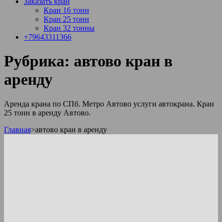
Заказать кран
Кран 16 тонн
Кран 25 тонн
Кран 32 тонны
+79643311366
Рубрика:
автово кран в
аренду
Аренда крана по СПб. Метро Автово услуги автокрана. Кран
25 тонн в аренду Автово.
Главная
>
автово кран в аренду