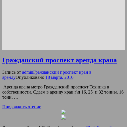
Гражданский проспект аренда крана
Запись от
admin
Гражданский проспект кран в
аренду
Опубликовано
18 марта, 2016
Аренда крана метро Гражданский проспект Техника в
собственности. Сдаем в аренду кран г\п 16, 25 и 32 тонны. 16
тонн, …
Продолжить чтение