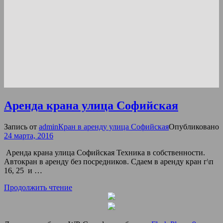
Аренда крана улица Софийская
Запись от
admin
Кран в аренду улица Софийская
Опубликовано
24 марта, 2016
Аренда крана улица Софийская Техника в собственности.
Автокран в аренду без посредников. Сдаем в аренду кран г\п
16, 25 и …
Продолжить чтение