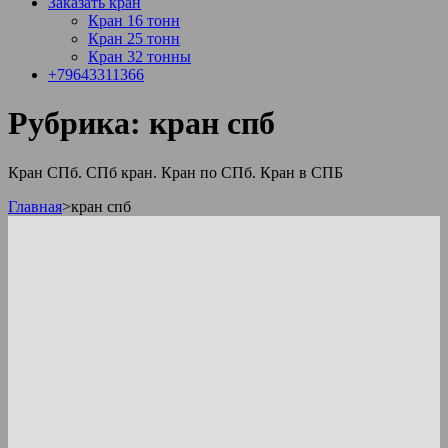
Заказать кран
Кран 16 тонн
Кран 25 тонн
Кран 32 тонны
+79643311366
Рубрика:
кран спб
Кран СПб. СПб кран. Кран по СПб. Кран в СПБ
Главная
>
кран спб