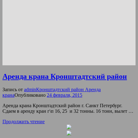
Аренда крана Кронштадтский район
Запись от
admin
Кронштадтcкий район Аренда
крана
Опубликовано
24 февраля, 2015
Аренда крана Кронштадтский район г. Санкт Петербург.
Сдаем в аренду кран г\п 16, 25 и 32 тонны. 16 тонн, вылет …
Продолжить чтение