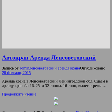
Автокран Аренда Ленсоветовский
Запись от
admin
ленсоветовский аренда крана
Опубликовано
28 февраля, 2015
Аренда крана в Ленсоветовский Ленинградской обл. Сдаем в
аренду кран г\п 16, 25 и 32 тонны. 16 тонн, вылет стрелы …
Продолжить чтение