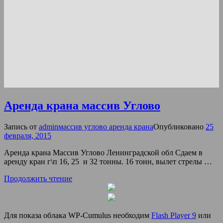
Аренда крана массив Углово
Запись от
admin
массив углово аренда крана
Опубликовано
25
февраля, 2015
Аренда крана Массив Углово Ленинградской обл Сдаем в
аренду кран г\п 16, 25 и 32 тонны. 16 тонн, вылет стрелы …
Продолжить чтение
Для показа облака WP-Cumulus необходим
Flash Player 9
или