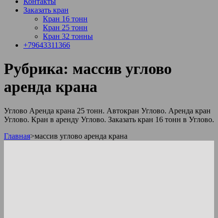
Контакты
Заказать кран
Кран 16 тонн
Кран 25 тонн
Кран 32 тонны
+79643311366
Рубрика:
массив углово
аренда крана
Углово Аренда крана 25 тонн. Автокран Углово. Аренда кран
Углово. Кран в аренду Углово. Заказать кран 16 тонн в Углово.
Главная
>
массив углово аренда крана