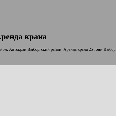
ренда крана
айон. Автокран Выборгский район. Аренда крана 25 тонн Выбор