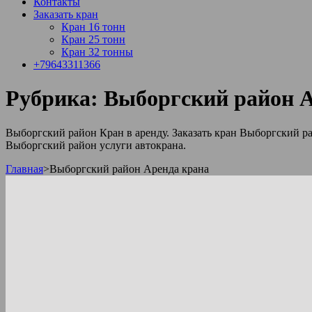
Контакты
Заказать кран
Кран 16 тонн
Кран 25 тонн
Кран 32 тонны
+79643311366
Рубрика:
Выборгский район А
Выборгский район Кран в аренду. Заказать кран Выборгский р
Выборгский район услуги автокрана.
Главная
>
Выборгский район Аренда крана