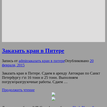
Заказать кран в Питере
Запись от
admin
заказать кран в питере
Опубликовано
20
февраля, 2015
Заказать кран в Питере. Сдаем в аренду Автокран по Санкт
Петербургу г\п 16 тонн и 25 тонн. Выполняем
погрузо\разгрузочные работы. Сдаем …
Продолжить чтение