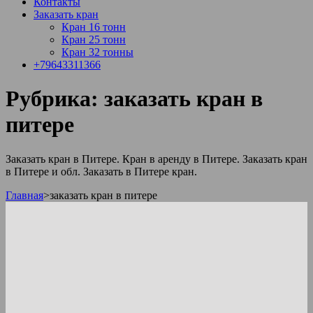
Контакты
Заказать кран
Кран 16 тонн
Кран 25 тонн
Кран 32 тонны
+79643311366
Рубрика:
заказать кран в
питере
Заказать кран в Питере. Кран в аренду в Питере. Заказать кран
в Питере и обл. Заказать в Питере кран.
Главная
>
заказать кран в питере